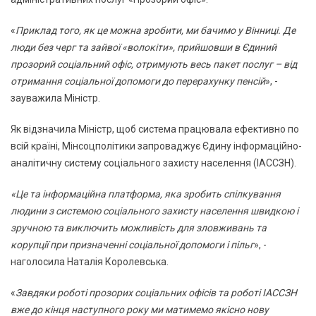
«
Приклад того, як це можна зробити, ми бачимо у Вінниці. Де
люди без черг та зайвої «волокіти», прийшовши в Єдиний
прозорий соціальний офіс, отримують весь пакет послуг – від
отримання соціальної допомоги до перерахунку пенсій
», -
зауважила Міністр.
Як відзначила Міністр, щоб система працювала ефективно по
всій країні, Мінсоцполітики запроваджує Єдину інформаційно-
аналітичну систему соціального захисту населення (ІАССЗН).
«Це та інформаційна платформа, яка зробить спілкування
людини з системою соціального захисту населення швидкою і
зручною та виключить можливість для зловживань та
корупції при призначенні соціальної допомоги і пільг
», -
наголосила Наталія Королевська.
«
Завдяки роботі прозорих соціальних офісів та роботі ІАССЗН
вже до кінця наступного року ми матимемо якісно нову