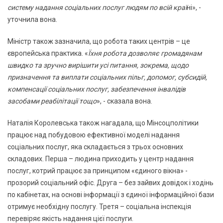
систему надання соціальних послуг людям по всій краї
ні», -
уточнила вона.
Міністр також зазначила, що робота таких центрів – це
європейська практика. «
Їхня робота дозволяє громадянам
швидко та зручно вирішити усі питання, зокрема, щодо
призначення та виплати соціальних пільг, допомог, субсидій,
компенсації соціальних послуг, забезпечення інвалідів
засобами реабілітації тощо
», - сказала вона.
Наталія Королевська також нагадала, що Мінсоцполітики
працює над побудовою ефективної моделі надання
соціальних послуг, яка складається з трьох основних
складових. Перша – людина приходить у центр надання
послуг, котрий працює за принципом «єдиного вікна» -
прозорий соціальний офіс. Друга – без зайвих довідок і ходінь
по кабінетах, на основі інформації з єдиної інформаційної бази
отримує необхідну послугу. Третя – соціальна інспекція
перевіряє якість надання цієї послуги.