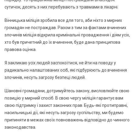
сутичок, десять з них перебувають з травмами в лікарні.
Вінницька міліція зробила все для того, аби ніхто з мирних
громадян не постраждав. Разом з тим за фактами вчинених
злочинів міліція відкрила кримінальні провадження і діям усіх,
хто був причетний до їх вчинення, буде дана принципова
правова оцінка.
Я закликаю усіх людей заспокоїтися, не йти на поводу у
радикально налаштованих осіб, які підбурюють до вчинення
злочинів, несуть загрозу безпеці людей.
Шановні громадяни, дотримуйтесь закону, висловлюйте свою
позицію у мирний спосіб. В свою чергу міліція гарантує вам
свою підтримку і захист законних прав. Будь-які протиправні,
насильницькі дії, які несуть загрозу суспільству, ми будемо
припиняти в межах своїх повноважень відповідно до чинного
законодавства.