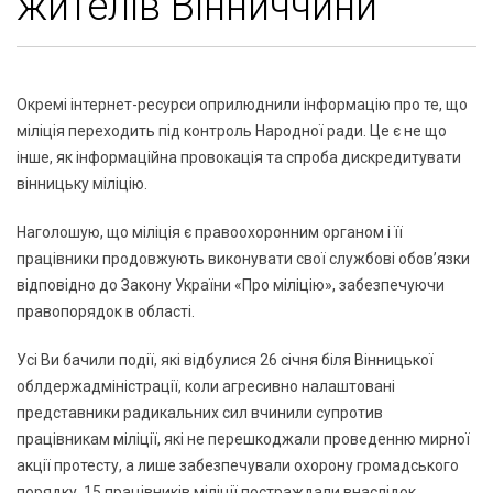
жителів Вінниччини
Окремі інтернет-ресурси оприлюднили інформацію про те, що
міліція переходить під контроль Народної ради. Це є не що
інше, як інформаційна провокація та спроба дискредитувати
вінницьку міліцію.
Наголошую, що міліція є правоохоронним органом і її
працівники продовжують виконувати свої службові обов’язки
відповідно до Закону України «Про міліцію», забезпечуючи
правопорядок в області.
Усі Ви бачили події, які відбулися 26 січня біля Вінницької
облдержадміністрації, коли агресивно налаштовані
представники радикальних сил вчинили супротив
працівникам міліції, які не перешкоджали проведенню мирної
акції протесту, а лише забезпечували охорону громадського
порядку. 15 працівників міліції постраждали внаслідок