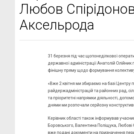
Любов Спірідонов
Аксельрода
31 березня під час щопонеділкової операти
державної адміністрації Анатолій Олійник 
фінішну пряму щодо формування колективу 
«Вже 2 квітня ми збираємо на базі Центру
райдержадміністрацій та районних рад, сіл
та пріоритетні напрямки діяльності, допомо
днями ми розпочали серйозну конструктивну
Керівник області також інформував учасни
Боровського, Валентина Поліщука, Любові 
вже подані документи на призначення пер