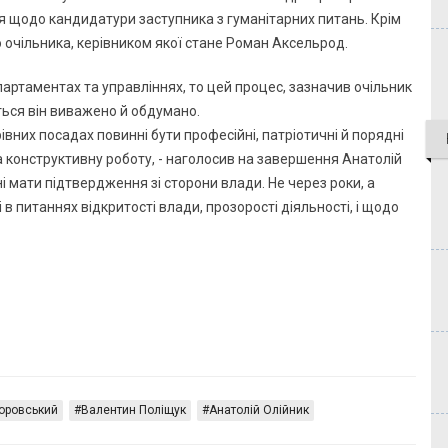
 щодо кандидатури заступника з гуманітарних питань. Крім
 очільника, керівником якої стане Роман Аксельрод.
партаментах та управліннях, то цей процес, зазначив очільник
ться він виважено й обдумано.
вних посадах повинні бути професійні, патріотичні й порядні
а конструктивну роботу, - наголосив на завершення Анатолій
і мати підтвердження зі сторони влади. Не через роки, а
в питаннях відкритості влади, прозорості діяльності, і щодо
оровський
Валентин Поліщук
Анатолій Олійник