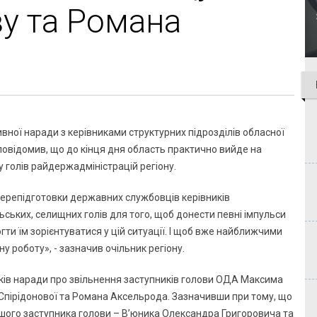
у та Романа
вної наради з керівниками структурних підрозділів обласної
повідомив, що до кінця дня область практично вийде на
голів райдержадміністрацій регіону.
 перепідготовки державних службовців керівників
ьських, селищних голів для того, щоб донести певні імпульси
гти їм зорієнтуватися у цій ситуації. І щоб вже найближчими
 роботу», - зазначив очільник регіону.
ків наради про звільнення заступників голови ОДА Максима
Спірідонової та Романа Аксельрода. Зазначивши при тому, що
шого заступника голови – В’юника Олександра Григоровича та