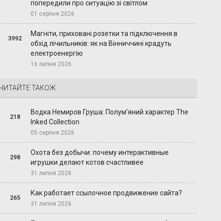
попередили про ситуацію зі світлом
01 серпня 2026
Магніти, приховані розетки та підключення в
3992
обхід лічильників: як на Вінниччині крадуть
електроенергію
16 липня 2026
ЧИТАЙТЕ ТАКОЖ
Водка Немиров Груша: Полум'яний характер The
218
Inked Collection
05 серпня 2026
Охота без добычи: почему интерактивные
298
игрушки делают котов счастливее
31 липня 2026
Как работает ссылочное продвижение сайта?
265
31 липня 2026