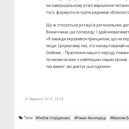
на завершальному етапі вирішення питання
того, формується група радників обласного
Що ж стосується ротації в регіональних де
Вінниччини, ще попереду. І здійснюватиме
«Я завжди керувався принципом, що на кері
люди. Цінуватиму тих, хто налаштований н
Олійник. - Прагнення нашого народу повинн
починаючи вже з найперших наших кроків: і 
тих вимог, які диктує сьогодення».
31 березня 2014 - 18:20
Теги:
Любов Спірідонова
Роман Аксельрод
Максим Б