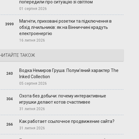
попередили про ситуацію зі світлом
01 серпня 2026
Магніти, приховані розетки та підключення в
3999
обхід лічильників: як на Вінниччині крадуть
електроенергію
16 липня 2026
ЧИТАЙТЕ ТАКОЖ
Водка Немиров Груша: Полум'яний характер The
240
Inked Collection
05 серпня 2026
Охота без добычи: почему интерактивные
304
игрушки делают котов счастливее
31 липня 2026
Как работает ссылочное продвижение сайта?
266
31 липня 2026