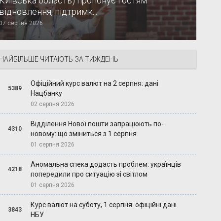
Київська область) пропонує гостям
відновлення, підтримк...
07 серпня 2026
НАЙБІЛЬШЕ ЧИТАЮТЬ ЗА ТИЖДЕНЬ
Офіційний курс валют на 2 серпня: дані
5389
Нацбанку
02 серпня 2026
Відділення Нової пошти запрацюють по-
4310
новому: що зміниться з 1 серпня
01 серпня 2026
Аномальна спека додасть проблем: українців
4218
попередили про ситуацію зі світлом
01 серпня 2026
Курс валют на суботу, 1 серпня: офіційні дані
3843
НБУ