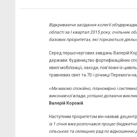
Відкриваючи засідання колегії облдержадмі
області за I квартал 2015 року, очільник о
базових пріоритетах, які торкаються діяльн
Серед першочергових завдань Валерій Кор
держави: будівництво фортифікаційних спор
хвилі мобілізації, заходи, пов’язані із цив
травневих свят та 70-ї річниці Перемоги н
«
Ми маємо спокійно, планомірно і системн
виконавчої влади, успішно долаючи виклик
Валерій Коровій
.
Наступним пріоритетом він назвав децентр
із 1 січня вже розпочався процес бюджетної
сільських та селищних рад по відношенню д