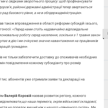
і ми є свідками зворотнього процесу: щоб профінансувати
здоров’я, районні державні адміністрації тепер звертаються
 рад базового рівня, а не в облдержадміністрацію
».
в також впровадження в області реформи субсидій і всього,
оносії: «
Перед нами стоїть надзвичайно відповідальне
снювальну роботу серед населення, оскільки з 1 травня закон
тупає в дію і ми очікуємо значне навантаження на працівників
ларацій громадян
».
ів не тільки забезпечити доставку до споживачів необхідних
ермін повідомлення кожному субсидіанту про розмір
0 тис. абонентів уже отримали заяви та декларації на
ням
Валерій Коровій
назвав розвиток регіону, кожного
свідомлювати,що наша перемога, окрім військової складової,
иття на порядок вищий ніж у нашого «північного сусіда». Ми