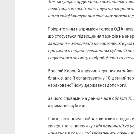
Тож ситуація кардинально помінялась: нин
деякі видатки освітньої галузі чи охорони 
щодо співфінансування спільних програм до
Пріоритетним напрямком голова ОДА назва
що стосується підвищення тарифів на енерг
завдання – максимально забезпечити роз’я
про зміни в наданні державних субсидій вс
соціального захисту в обробці заяв та дек
Валерій Коровій доручив керівникам район
бланків, але й організувати у 10-денний т
нарахованої йому державної допомоги.
За його словами, на даний час в області 75
отримання субсидії.
Проте, основним і найважливішим завдан
конкретного напрямку «
Ми повинні чітко у
криється в тому, щоб забезпечити рівень ж