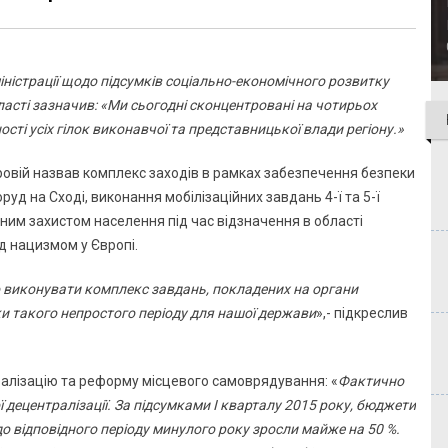
ністрації щодо підсумків соціально-економічного розвитку
бласті зазначив: «Ми сьогодні сконцентровані на чотирьох
ості усіх гілок виконавчої та представницької влади регіону.»
овій назвав комплекс заходів в рамках забезпечення безпеки
уд на Сході, виконання мобілізаційних завдань 4-ї та 5-ї
ільним захистом населення під час відзначення в області
ад нацизмом у Європі.
о виконувати комплекс завдань, покладених на органи
и такого непростого періоду для нашої держави
»,- підкреслив
алізацію та реформу місцевого самоврядування: «
Фактично
 децентралізації. За підсумками I кварталу 2015 року, бюджети
о відповідного періоду минулого року зросли майже на 50 %.