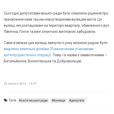
Сьогодні депутатами міської ради було схвалено рішення про
присвоєння назв трьом новоутвореним вулицям міста. Це
вулиці, які розташовані на території кварталу, обмеженого вул.
Північна, Гонти та вже існуючою житловою забудовою.
Саме в межах цих вулиць минулого року міською радою було
виділено земельні ділянки 70 вінничанам-учасникам
антитерористичної операції
. Тому і їх назви є символічними –
Батальйонна, Волонтерська та Добровольців.
26 лютого 2016 - 14:33
Теги:
сесія міської ради
Вінниця
депутати