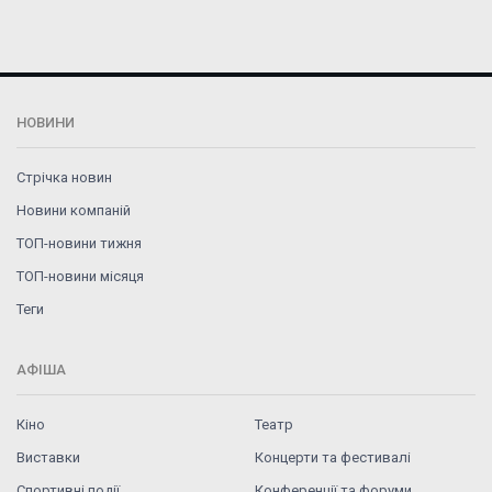
НОВИНИ
Стрічка новин
Новини компаній
ТОП-новини тижня
ТОП-новини місяця
Теги
АФІША
Кіно
Театр
Виставки
Концерти та фестивалі
Спортивні події
Конференції та форуми