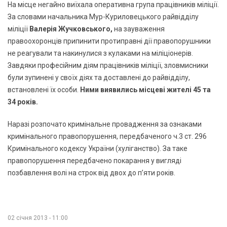
На місце негайно виїхала оперативна група працівників міліції.
За словами начальника Мур-Куриловецького райвідділу
міліції
Валерія Жучковського,
на зауваження
правоохоронців припинити протиправні дії правопорушники
не реагували та накинулися з кулаками на міліціонерів.
Завдяки професійним діям працівників міліції, зловмисники
були зупинені у своїх діях та доставлені до райвідділу,
встановлені їх особи.
Ними виявились місцеві жителі 45 та
34 років.
Наразі розпочато кримінальне провадження за ознаками
кримінального правопорушення, передбаченого ч.3 ст. 296
Кримінального кодексу України (хуліганство). За таке
правопорушення передбачено покарання у вигляді
позбавлення волі на строк від двох до п’яти років.
02 січня 2013 - 11:00