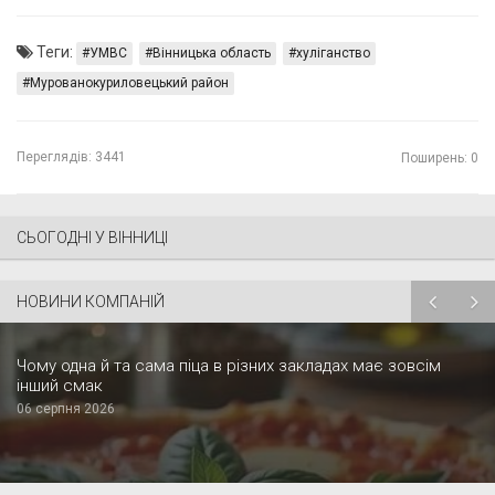
Теги:
УМВС
Вінницька область
хуліганство
Мурованокуриловецький район
Переглядів:
3441
Поширень: 0
СЬОГОДНІ У ВІННИЦІ
НОВИНИ КОМПАНІЙ
Чому одна й та сама піца в різних закладах має зовсім
інший смак
06 серпня 2026