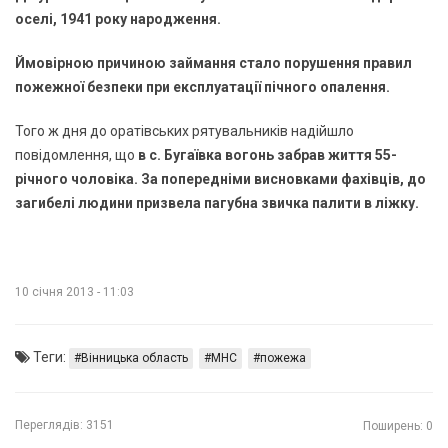
оселі, 1941 року народження.
Ймовірною причиною займання стало порушення правил
пожежної безпеки при експлуатації пічного опалення.
Того ж дня до оратівських рятувальників надійшло
повідомлення, що
в с. Бугаївка вогонь забрав життя 55-
річного чоловіка. За попередніми висновками фахівців, до
загибелі людини призвела пагубна звичка палити в ліжку.
10 січня 2013 - 11:03
Теги:
Вінницька область
МНС
пожежа
Переглядів:
3151
Поширень: 0