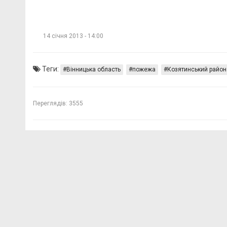
14 січня 2013 - 14:00
Теги:
Вінницька область
пожежа
Козятинський район
Переглядів:
3555