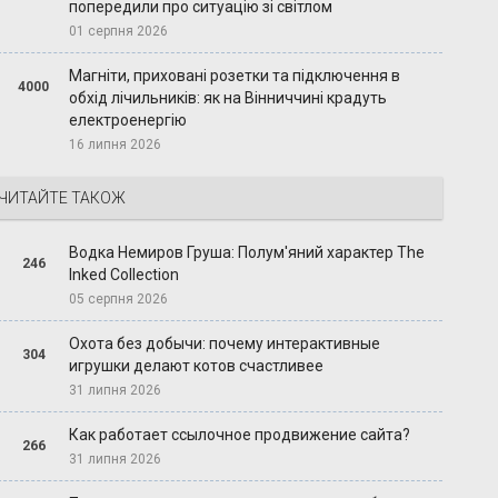
попередили про ситуацію зі світлом
01 серпня 2026
Магніти, приховані розетки та підключення в
4000
обхід лічильників: як на Вінниччині крадуть
електроенергію
16 липня 2026
ЧИТАЙТЕ ТАКОЖ
Водка Немиров Груша: Полум'яний характер The
246
Inked Collection
05 серпня 2026
Охота без добычи: почему интерактивные
304
игрушки делают котов счастливее
31 липня 2026
Как работает ссылочное продвижение сайта?
266
31 липня 2026