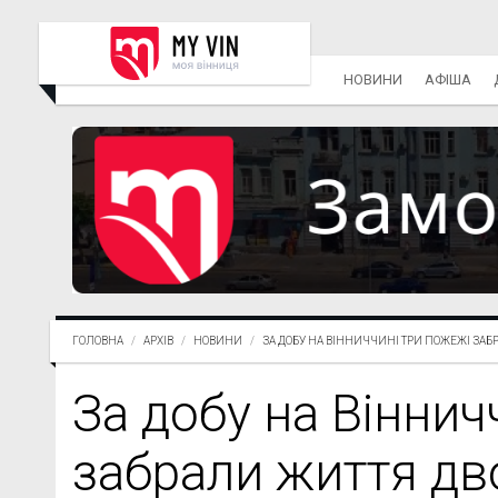
НОВИНИ
АФІША
ГОЛОВНА
АРХІВ
НОВИНИ
ЗА ДОБУ НА ВІННИЧЧИНІ ТРИ ПОЖЕЖІ ЗАБР.
За добу на Віннич
забрали життя дв