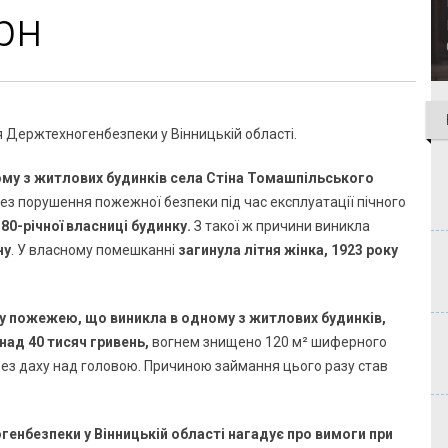
рн
 Держтехногенбезпеки у Вінницькій області.
ному з житлових будинків села Стіна Томашпільського
ез порушення пожежної безпеки під час експлуатації пічного
80-річної власниці будинку.
З такої ж причини виникла
ну
. У власному помешканні
загинула літня жінка, 1923 року
у пожежею, що виникла в одному з житлових будинків,
над 40 тисяч гривень,
вогнем знищено 120 м² шиферного
ез даху над головою. Причиною займання цього разу став
генбезпеки у Вінницькій області нагадує про вимоги при