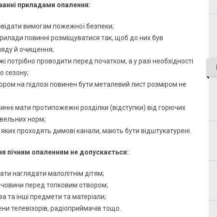
ванні приладами опалення:
овідати вимогам пожежної безпеки;
рилади повинні розміщуватися так, щоб до них був
ляду й очищення;
і потрібно проводити перед початком, а у разі необхідності
о сезону;
ором на підлозі повинен бути металевий лист розміром не
винні мати протипожежні розділки (відступки) від горючих
івельних норм;
 в яких проходять димові канали, мають бути відштукатурені.
ня пічним опаленням не допускається:
ати наглядати малолітнім дітям;
речовини перед топковим отвором;
а та інші предмети та матеріали;
ни телевізорів, радіоприймачів тощо.