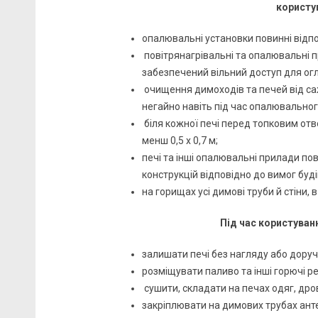
користу
опалювальні установки повинні відп
повітрянагрівальні та опалювальні п
забезпечений вільний доступ для ог
очищення димоходів та печей від саж
негайно навіть під час опалювальног
біля кожної печі перед топковим отв
менш 0,5 х 0,7 м;
печі та інші опалювальні прилади по
конструкцій відповідно до вимог буд
на горищах усі димові труби й стіни,
Під час користуван
залишати печі без нагляду або доруч
розміщувати паливо та інші горючі 
сушити, складати на печах одяг, дров
закріплювати на димових трубах анте