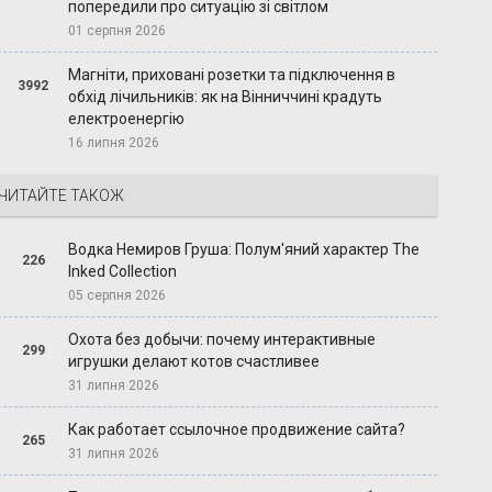
попередили про ситуацію зі світлом
01 серпня 2026
Магніти, приховані розетки та підключення в
3992
обхід лічильників: як на Вінниччині крадуть
електроенергію
16 липня 2026
ЧИТАЙТЕ ТАКОЖ
Водка Немиров Груша: Полум'яний характер The
226
Inked Collection
05 серпня 2026
Охота без добычи: почему интерактивные
299
игрушки делают котов счастливее
31 липня 2026
Как работает ссылочное продвижение сайта?
265
31 липня 2026