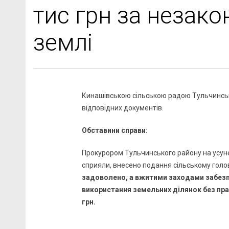
тис грн за незако
землі
Кинашівською сільською радою Тульчинськ
відповідних документів.
Обставини справи:
Прокурором Тульчинського району на усуне
сприяли, внесено подання сільському голов
задоволено, а вжитими заходами забезп
використання земельних ділянок без пра
грн.