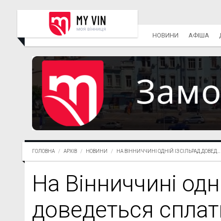
НОВИНИ
АФІША
ГОЛОВНА
АРХІВ
НОВИНИ
НА ВІННИЧЧИНІ ОДНІЙ ІЗ СІЛЬРАД ДОВЕД...
На Вінниччині одні
доведеться сплат