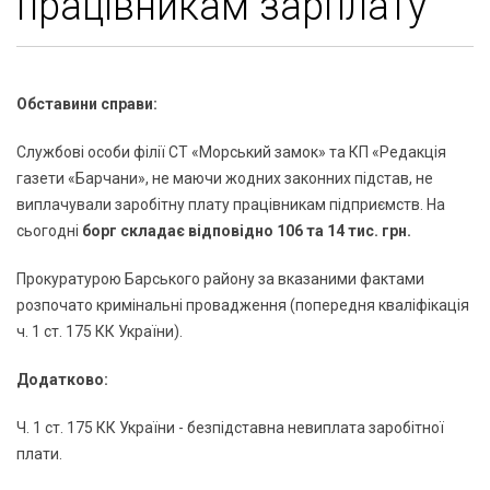
працівникам зарплату
Обставини справи:
Службові особи філії СТ «Морський замок» та КП «Редакція
газети «Барчани», не маючи жодних законних підстав, не
виплачували заробітну плату працівникам підприємств. На
сьогодні
борг складає відповідно 106 та 14 тис. грн.
Прокуратурою Барського району за вказаними фактами
розпочато кримінальні провадження (попередня кваліфікація
ч. 1 ст. 175 КК України).
Додатково:
Ч. 1 ст. 175 КК України - безпідставна невиплата заробітної
плати.