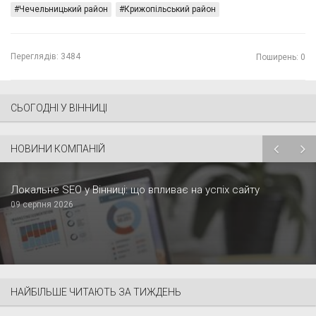
Чечельницький район
Крижопільський район
Переглядів:
3484
Поширень: 0
СЬОГОДНІ У ВІННИЦІ
НОВИНИ КОМПАНІЙ
Локальне SEO у Вінниці: що впливає на успіх сайту
09 серпня 2026
НАЙБІЛЬШЕ ЧИТАЮТЬ ЗА ТИЖДЕНЬ