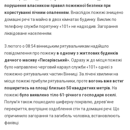
порушення власником правил пожежної безпеки при
користуванні пічним опаленням.
Внаслідок пожежі знищено
домашні речі та майно в двох кімнатах будинку. Виклик по
телефону служби порятунку «101» не надходив. Загорання
ліквідоване населенням.
3 лютого о 08:54 вінницьким рятувальникам надійшло
повідомлення про пожежу
в одному з житлових будинків
дачного масиву «Писарівський».
Одразу ж до місця пожежі
було направлено черговий караул служби «101» однієї з
пожежно-рятувальних частин Вінниці. За лічені хвилини на
місце пожежі прибули рятувальники, проте
вогонь вже встиг
поширитись на площі близько 50 квадратних метрів.
На
пожежі
було виявлено тіло 61-річного господаря оселі.
Полум’я також пошкодило шиферну покрівлю, дерев’яне
перекриття, внутрішнє оздоблення стін та домашні речі. Що
спричинило загорання та загибель чоловіка, встановлюють
фахівці.