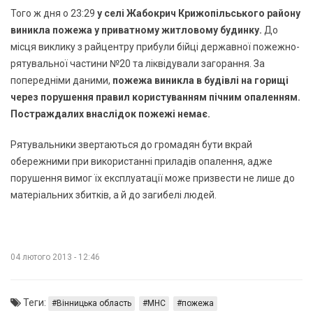
Того ж дня о 23:29
у селі Жабокрич Крижопільського району
виникла пожежа у приватному житловому будинку.
До
місця виклику з райцентру прибули бійці державної пожежно-
рятувальної частини №20 та ліквідували загорання. За
попередніми даними,
пожежа виникла в будівлі на горищі
через порушення правил користуванням пічним опаленням.
Постраждалих внаслідок пожежі немає.
Рятувальники звертаються до громадян бути вкрай
обережними при використанні приладів опалення, адже
порушення вимог їх експлуатації може призвести не лише до
матеріальних збитків, а й до загибелі людей.
04 лютого 2013 - 12:46
Теги:
Вінницька область
МНС
пожежа