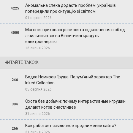
Аномальна спека додасть проблем: українців
4225
попередили про ситуацію зі світлом
01 серпня 2026
Магніти, приховані розетки та підключення в обхід
4000
лічильників: як на Вінниччині крадуть
електроенергію
16 липня 2026
ЧИТАЙТЕ ТАКОЖ
Водка Немиров Груша: Полум'яний характер The
246
Inked Collection
05 серпня 2026
Охота без добычи: почему интерактивные игрушки
304
делают котов счастливее
31 липня 2026
Как работает ссылочное продвижение сайта?
266
31 липня 2026