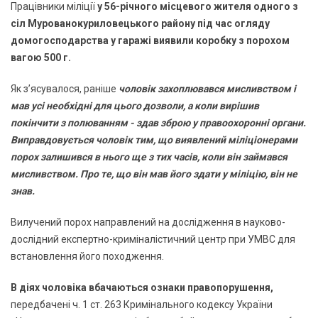
Працівники міліції
у 56-річного місцевого жителя одного з
сіл Мурованокуриловецького району під час огляду
домогосподарства у гаражі виявили коробку з порохом
вагою 500 г.
Як з’ясувалося, раніше
чоловік захоплювався мисливством і
мав усі необхідні для цього дозволи, а коли вирішив
покінчити з полюванням - здав зброю у правоохоронні органи.
Виправдовується чоловік тим, що виявлений міліціонерами
порох залишився в нього ще з тих часів, коли він займався
мисливством. Про те, що він мав його здати у міліцію, він не
знав.
Вилучений порох направлений на дослідження в науково-
дослідний експертно-криміналістичний центр при УМВС для
встановлення його походження.
В діях чоловіка вбачаються ознаки правопорушення,
передбачені ч. 1 ст. 263 Кримінального кодексу України