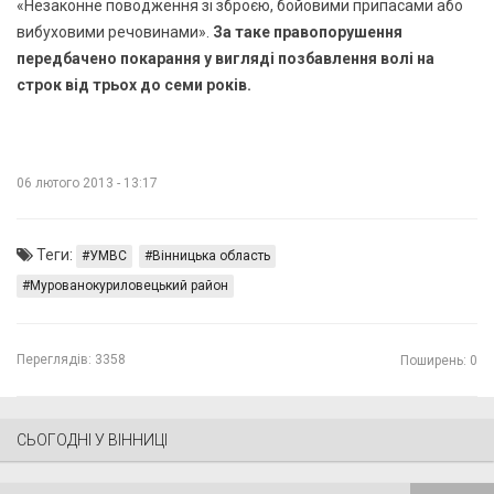
«Незаконне поводження зі зброєю, бойовими припасами або
вибуховими речовинами».
За таке правопорушення
передбачено покарання у вигляді позбавлення волі на
строк від трьох до семи років.
06 лютого 2013 - 13:17
Теги:
УМВС
Вінницька область
Мурованокуриловецький район
Переглядів:
3358
Поширень: 0
СЬОГОДНІ У ВІННИЦІ