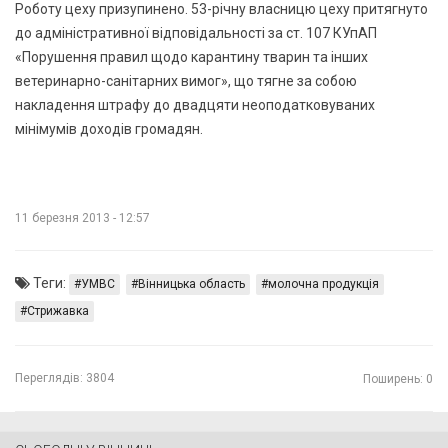
Роботу цеху призупинено. 53-річну власницю цеху притягнуто
до адміністративної відповідальності за ст. 107 КУпАП
«Порушення правил щодо карантину тварин та інших
ветеринарно-санітарних вимог», що тягне за собою
накладення штрафу до двадцяти неоподатковуваних
мінімумів доходів громадян.
11 березня 2013 - 12:57
Теги:
УМВС
Вінницька область
молочна продукція
Стрижавка
Переглядів:
3804
Поширень: 0