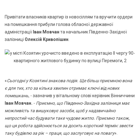
Привітати власників квартир із новосіллям та вручити ордери
на помешкання прибули голова обласної державної
адміністрації
Іван Мовчан
та начальник Південно-Західної
залізниці
Олексій Кривопішин
.
«
Сьогодні у Козятині знакова подія. Ще більш приємною вона
є для тих, хто за кілька хвилин отримає ключі від нових
помешкань,
- зазначив у вітальному слові керівник Вінниччини
Іван Мовчан.
-
Приємно, що Південно-Західна залізниця має
можливість та вишуковує засоби, щоб у надзвичайно
непростий час будувати таке чудове житло. Приємно також,
що ця робота здійснюється за досить короткий термін: звести
таку будівлю за рік – праця, що заслуговує на повагу
».