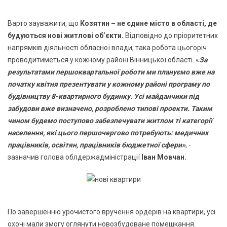
Варто зауважити, що
Козятин – не єдине місто в області, де
будуються нові житлові об’єкти.
Відповідно до пріоритетних
напрямків діяльності обласної влади, така робота цьогоріч
проводитиметься у кожному районі Вінницької області. «
За
результатами першоквартальної роботи ми плануємо вже на
початку квітня презентувати у кожному районі програму по
будівництву 8-квартирного будинку. Усі майданчики під
забудови вже визначено, розроблено типові проекти. Таким
чином будемо поступово забезпечувати житлом ті категорії
населення, які цього першочергово потребують: медичних
працівників, освітян, працівників бюджетної сфери»
, -
зазначив голова облдержадміністрації
Іван Мовчан.
По завершенню урочистого вручення ордерів на квартири, усі
охочі мали змогу оглянути новозбудоване помешкання.