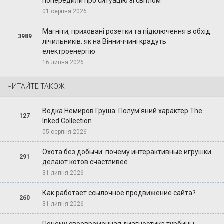
попередили про ситуацію зі світлом
01 серпня 2026
Магніти, приховані розетки та підключення в обхід
3989
лічильників: як на Вінниччині крадуть
електроенергію
16 липня 2026
ЧИТАЙТЕ ТАКОЖ
Водка Немиров Груша: Полум'яний характер The
127
Inked Collection
05 серпня 2026
Охота без добычи: почему интерактивные игрушки
291
делают котов счастливее
31 липня 2026
Как работает ссылочное продвижение сайта?
260
31 липня 2026
Почему своевременная диагностика турбины