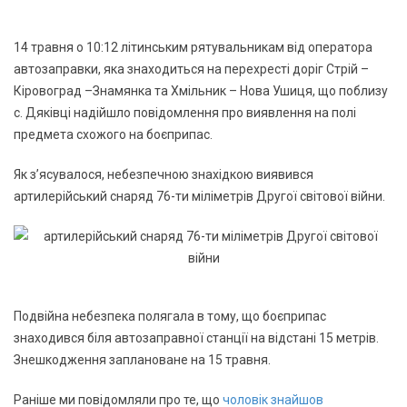
14 травня о 10:12 літинським рятувальникам від оператора
автозаправки, яка знаходиться на перехресті доріг Стрій –
Кіровоград –Знамянка та Хмільник – Нова Ушиця, що поблизу
с. Дяківці надійшло повідомлення про виявлення на полі
предмета схожого на боєприпас.
Як з’ясувалося, небезпечною знахідкою виявився
артилерійський снаряд 76-ти міліметрів Другої світової війни.
Подвійна небезпека полягала в тому, що боєприпас
знаходився біля автозаправної станції на відстані 15 метрів.
Знешкодження заплановане на 15 травня.
Раніше ми повідомляли про те, що
чоловік знайшов