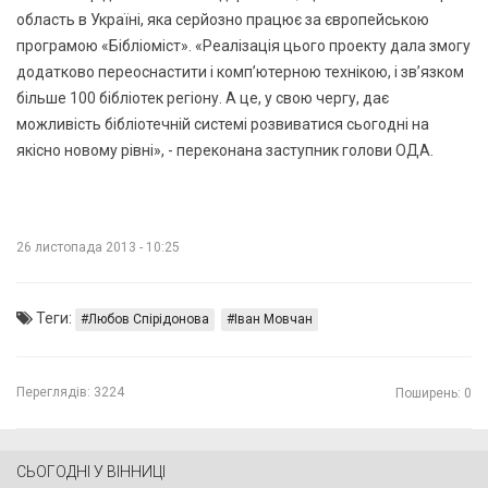
область в Україні, яка серйозно працює за європейською
програмою «Бібліоміст». «Реалізація цього проекту дала змогу
додатково переоснастити і комп’ютерною технікою, і зв’язком
більше 100 бібліотек регіону. А це, у свою чергу, дає
можливість бібліотечній системі розвиватися сьогодні на
якісно новому рівні», - переконана заступник голови ОДА.
26 листопада 2013 - 10:25
Теги:
Любов Спірідонова
Іван Мовчан
Переглядів:
3224
Поширень: 0
СЬОГОДНІ У ВІННИЦІ