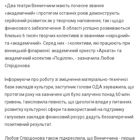
«Два театри Вінниччини мають почесне звання
«академічний» і протягом останніх років демонструють
серйозний розвиток як у творчому наповненні, так і щодо
фінансового забезпечення. В області успішно розвиваються
близько 6 тисяч творчих колективів зі званнями «народний»
та «академічний». Серед них - і колективи, які працюють при
вінницькій філармонії: академічний оркестр «Арката» та
академічний колектив «Поділля», - зазначила Любов
Спірідонова.
Інформуючи про роботу зі зміцнення матеріально-технічної
бази закладів культури, заступник голови ОДА зауважила, що
протягом року на зазначені цілі було залучено понад 60 млн.
гривень. І висловила певність, що ідеологія влади у питаннях
розвитку культурної сфери та використаний на підтримку
галузевих закладів фінансовий ресурс дадуть беззаперечний
позитивний результат.
Любов Спірідонова також підкреслила, що Вінниччина - перша