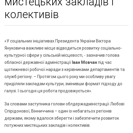
мистецьких закладів і
колективів
«У соціальних ініціативах Президента України Віктора
Януковича важливе місце відводиться розвитку соціально-
культурної сфери у сільській місцевості, - зазначив голова
обласної державної адміністрації
Іван Мовчан
під час
щотижневої робочої наради з керівниками департаментів та
служб регіону. – Протягом цього року ми особливу увагу
приділяли закладам культури, змінивши формат підходу до
галузі. І сьогодні ця робота продовжується».
За словами заступника голови облдержадміністрації Любові
Спірідонової, Вінниччина – один із небагатьох регіонів
держави, якому вдалося зберегти і забезпечити розвиток
потужних мистецьких закладів і колективів.