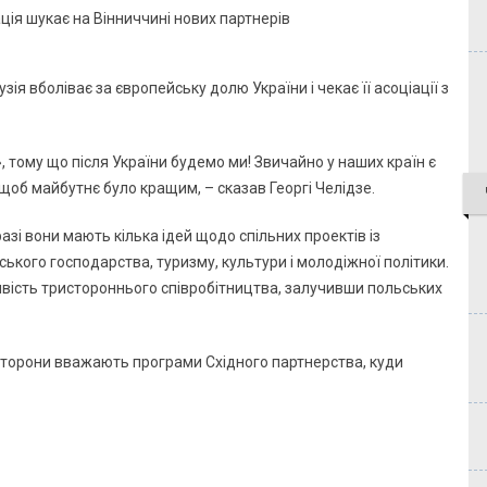
ія вболіває за європейську долю України і чекає її асоціації з
, тому що після України будемо ми! Звичайно у наших країн є
 щоб майбутнє було кращим, – сказав Георгі Челідзе.
разі вони мають кілька ідей щодо спільних проектів із
ького господарства, туризму, культури і молодіжної політики.
ість тристороннього співробітництва, залучивши польських
торони вважають програми Східного партнерства, куди