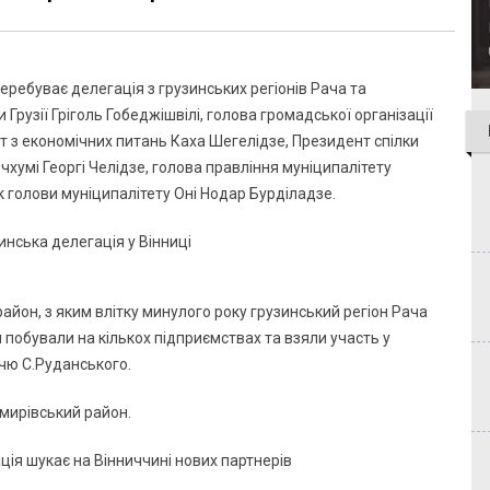
перебуває делегація з грузинських регіонів Рача та
 Грузії Гріголь Гобеджішвілі, голова громадської організації
рт з економічних питань Каха Шегелідзе, Президент спілки
хумі Георгі Челідзе, голова правління муніципалітету
 голови муніципалітету Оні Нодар Бурділадзе.
район, з яким влітку минулого року грузинський регіон Рача
и побували на кількох підприємствах та взяли участь у
чю С.Руданського.
емирівський район.