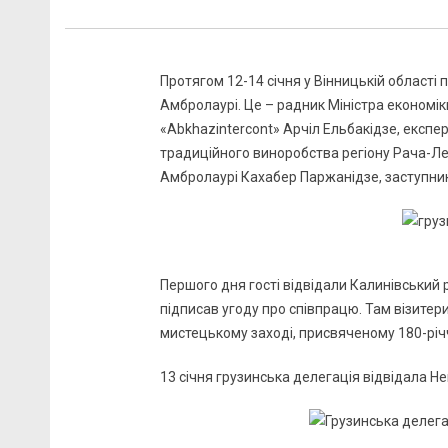
Протягом 12-14 січня у Вінницькій області 
Амбролаурі. Це – радник Міністра економіки
«Abkhazintercont» Арчіл Ельбакідзе, експе
традиційного виноробства регіону Рача-Леч
Амбролаурі Кахабер Паржанідзе, заступник
Першого дня гості відвідали Калинівський 
підписав угоду про співпрацю. Там візитер
мистецькому заході, присвяченому 180-річ
13 січня грузинська делегація відвідала Н