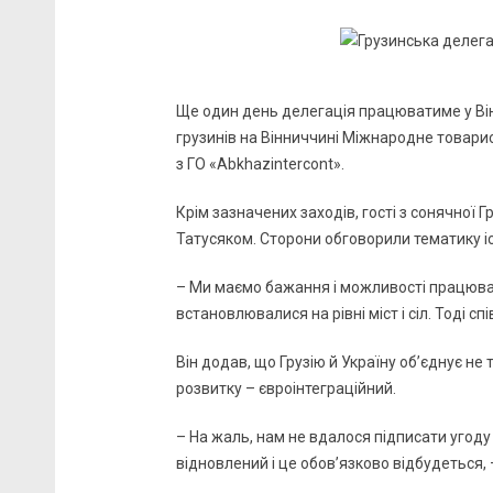
Ще один день делегація працюватиме у Ві
грузинів на Вінниччині Міжнародне товари
з ГО «Abkhazintercont».
Крім зазначених заходів, гості з сонячної Г
Татусяком. Сторони обговорили тематику і
– Ми маємо бажання і можливості працюват
встановлювалися на рівні міст і сіл. Тоді
Він додав, що Грузію й Україну об’єднує не 
розвитку – євроінтеграційний.
– На жаль, нам не вдалося підписати угоду
відновлений і це обов’язково відбудеться,