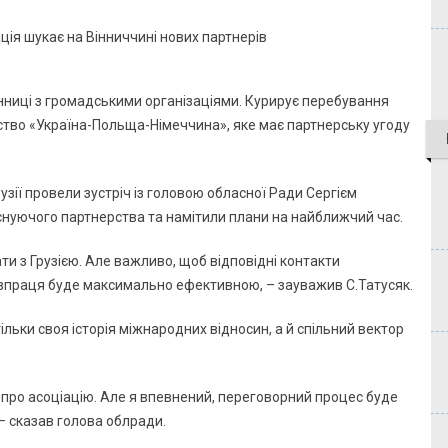
нниці з громадськими організаціями. Курирує перебування
ство «Україна-Польща-Німеччина», яке має партнерську угоду
рузії провели зустріч із головою обласної Ради Сергієм
снуючого партнерства та намітили плани на найближчий час.
и з Грузією. Але важливо, щоб відповідні контакти
 співпраця буде максимально ефективною, – зауважив С.Татусяк.
тільки своя історія міжнародних відносин, а й спільний вектор
 про асоціацію. Але я впевнений, переговорний процес буде
 – сказав голова облради.