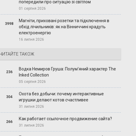
попередили про ситуацію зі світлом
01 серпня 2026
Магніти, приховані розетки та підключення в
3998
обхід лічильників: як на Вінниччині крадуть
електроенергію
16 липня 2026
ЧИТАЙТЕ ТАКОЖ
Водка Немиров Груша: Полум'яний характер The
236
Inked Collection
05 серпня 2026
Охота без добычи: почему интерактивные
304
игрушки делают котов счастливее
31 липня 2026
Как работает ссылочное продвижение сайта?
266
31 липня 2026