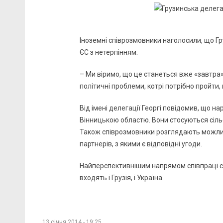
Іноземні співрозмовники наголосили, що Груз
ЄС з нетерпінням.
– Ми віримо, що це станеться вже «завтра»
політичні проблеми, котрі потрібно пройти,
Від імені делегації Георгі повідомив, що на
Вінницькою областю. Вони стосуються сільс
Також співрозмовники розглядають можлив
партнерів, з якими є відповідні угоди.
Найперспективнішим напрямом співпраці с
входять і Грузія, і Україна.
13 січня 2014 - 19:25