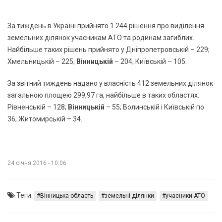
За тиждень в Україні прийнято 1 244 рішення про виділення
земельних ділянок учасникам АТО та родинам загиблих.
Найбільше таких рішень прийнято у Дніпропетровській – 229;
Хмельницькій – 225;
Вінницькій
– 204; Київській – 105.
За звітний тиждень надано у власність 412 земельних ділянок
загальною площею 299,97 га, найбільше в таких областях:
Рівненській – 128;
Вінницькій
– 55; Волинській і Київській по
36; Житомирській – 34.
24 січня 2016 - 10:06
Теги:
Вінницька область
земельні ділянки
учасники АТО