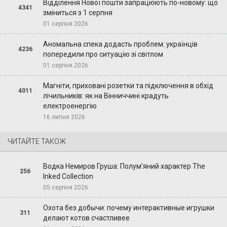
Відділення Нової пошти запрацюють по-новому: що
4341
зміниться з 1 серпня
01 серпня 2026
Аномальна спека додасть проблем: українців
4236
попередили про ситуацію зі світлом
01 серпня 2026
Магніти, приховані розетки та підключення в обхід
4011
лічильників: як на Вінниччині крадуть
електроенергію
16 липня 2026
ЧИТАЙТЕ ТАКОЖ
Водка Немиров Груша: Полум'яний характер The
256
Inked Collection
05 серпня 2026
Охота без добычи: почему интерактивные игрушки
311
делают котов счастливее