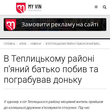
ГОЛОВНА
АРХІВ
НОВИНИ
В ТЕПЛИЦЬКОМУ РАЙОНІ П&#039;ЯНИЙ БАТЬ...
В Теплицькому районі
п'яний батько побив та
пограбував доньку
У одному з сіл Теплицького району місцевий житель прийшов
до колишньої дружини з’ясовувати стосунки. Під час