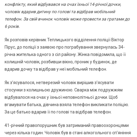
конфлікту, який відбувався на очах їхньої 14-річної дочки,
чоловік вдарив дитину по голові та відібрав мобільний
телефон. За свій вчинок чоловік може провести за гратами до
6 років.
Як розповів керівник Теплицького відділення поліції Віктор
Пірус, до поліції з заявою про пограбування звернулась 34-
річна жителька одного з сіл району. Жінка повідомила, що її
колишній чоловік, розбивши вікно, проник у будинок, де
вдарив дочку та відібрав у неї мобільний телефон.
Як з’ясувалося, нетверезий чоловік вирішив з’ясувати
стосунки з колишньою дружиною. Сварка між подружжям
відбувалося на очах у їхньої неповнолітньої дочки. Щоб
вгамувати батька, дівчина взяла телефон викликати поліцію.
За це батько вдарив її по голові та відібрав телефон.
41-річний правопорушник був затриманий правоохоронцями
через кілька годин. Чоловік був в стані алкогольного сп’яніння