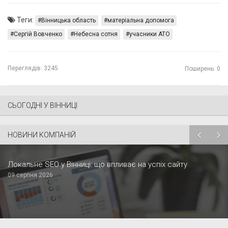
Теги:
Вінницька область
матеріальна допомога
Сергій Вовченко
Небесна сотня
учасники АТО
Переглядів:
3245
Поширень: 0
СЬОГОДНІ У ВІННИЦІ
НОВИНИ КОМПАНІЙ
Локальне SEO у Вінниці: що впливає на успіх сайту
09 серпня 2026