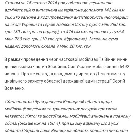
Станом на 15 лютого 2016 року обласною державною
адміністрацією виплачена матеріальна допомога 142 сім’ям
тих, хто загинув в ході проведення антитерористичної операції
на сході України та Героїв Небесної Сотні у сумі 4 млн 260 тис.
грн. (30 тис.грн. на родину), та 476 сім’ям поранених у сумі 4
млн. 760 тис. грн. (10 тис.грн. відповідно). Загальна сума
наданої допомоги склала 9 млн. 20 тис. грн.
В рамках проведення черг часткової мобілізації з Вінниччини
до військових частин Збройних Сил України мобілізовано 6492
чоловік. Про це сьогодні повідомив директор Департаменту
цивільного захисту обласної державної адміністрації Сергій
Вовченко.
«
Завдання, які були доведені Вінницькій області щодо
мобілізації людських та транспортних ресурсів протягом
четвертої, п’ятої та шостої хвиль мобілізації виконані в повному
обсязі (більше ніж на 100 %), при цьому відзначу що з усіх
областей України лише Вінницька область повністю виконала