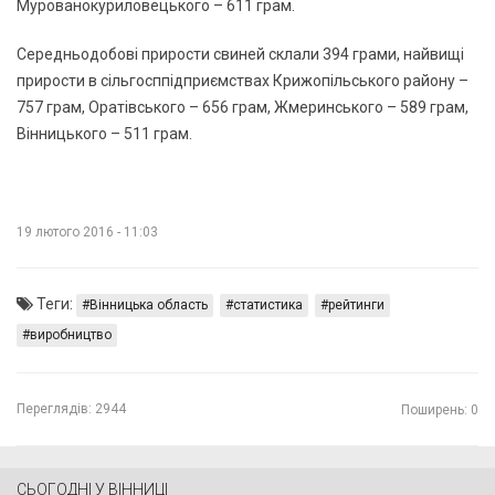
Мурованокуриловецького – 611 грам.
Середньодобові прирости свиней склали 394 грами, найвищі
прирости в сільгосппідприємствах Крижопільського району –
757 грам, Оратівського – 656 грам, Жмеринського – 589 грам,
Вінницького – 511 грам.
19 лютого 2016 - 11:03
Теги:
Вінницька область
статистика
рейтинги
виробництво
Переглядів:
2944
Поширень: 0
СЬОГОДНІ У ВІННИЦІ