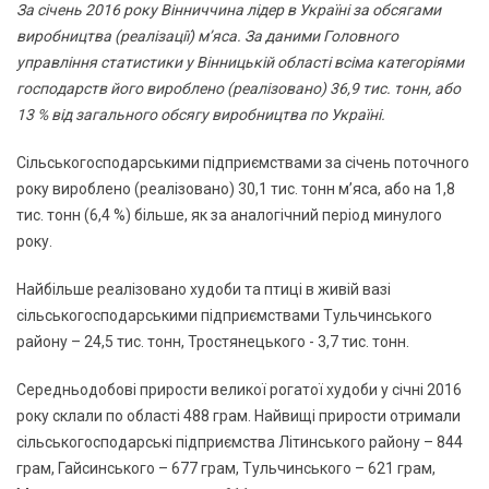
За січень 2016 року Вінниччина лідер в Україні за обсягами
виробництва (реалізації) м’яса. За даними Головного
управління статистики у Вінницькій області всіма категоріями
господарств його вироблено (реалізовано) 36,9 тис. тонн, або
13 % від загального обсягу виробництва по Україні.
Сільськогосподарськими підприємствами за січень поточного
року вироблено (реалізовано) 30,1 тис. тонн м’яса, або на 1,8
тис. тонн (6,4 %) більше, як за аналогічний період минулого
року.
Найбільше реалізовано худоби та птиці в живій вазі
сільськогосподарськими підприємствами Тульчинського
району – 24,5 тис. тонн, Тростянецького - 3,7 тис. тонн.
Середньодобові прирости великої рогатої худоби у січні 2016
року склали по області 488 грам. Найвищі прирости отримали
сільськогосподарські підприємства Літинського району – 844
грам, Гайсинського – 677 грам, Тульчинського – 621 грам,