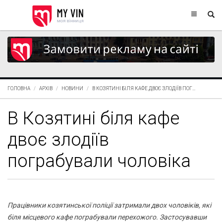
ГОЛОВНА
АРХІВ
НОВИНИ
В КОЗЯТИНІ БІЛЯ КАФЕ ДВОЄ ЗЛОДІЇВ ПОГ...
В Козятині біля кафе
двоє злодіїв
пограбували чоловіка
Працівники козятинської поліції затримали двох чоловіків, які
біля місцевого кафе пограбували перехожого. Застосувавши