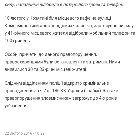
силу, нападники відібрали в потерпілого гроші та телефон.
18 лютого у Козятині біля місцевого кафе на вулиці
Комсомольській двоє невідомих чоловіків, застосувавши силу,
у 41-річного місцевого жителя відібрали мобільний телефон та
100 гривень.
Особи, причетні до даного правопорушення,
правоохоронцями були встановлені та затримані. Ними
виявилися 30 та 33-річні місцеві жителі.
Слідчим відділенням поліції відкрито кримінальне
провадження за ч.2 ст.186 КК України (грабіж). За таке
правопорушення зловмисникам загрожує до 4-х років
ув’язнення.
22 лютого 2016 - 10:29