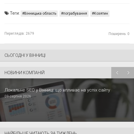
Теги:
Вінницька область
пограбування
Козятин
Переглядів:
2679
Поширень: 0
СЬОГОДНІ У ВІННИЦІ
НОВИНИ КОМПАНІЙ
Локальне SEO у Вінниці: що впливає на успіх сайту
09 серпня 2026
НАЙБІЛЬШЕ ЧИТАЮТЬ ЗА ТИЖДЕНЬ