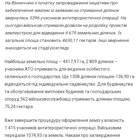
На Вінниччині з початку запровадження ініціативи про
забезпечення землею із заявами на отримання ділянок
звернулись 5396 учасників антитерористичної операції. На
сьогодні військові отримали дозволи на розробку проектів
землеустрою для відведення 4 679 земельних ділянок. Їх
загальна площа становить 4630,11 гектарів. Інші звернення
знаходяться на стадії розгляду.
Найбільші земельні площі – 4417,97 га, 2 809 ділянок –
учасники АТО отримають для ведення особистого
селянського господарства. Ще 1308 ділянок площею 136,90 га
відводяться під індивідуальне садівництво. Для будівництва
та обслуговування житлових будинків та господарських
споруд 562 військовослужбовці отримають ділянки площею
75,24 гектара.
Вже завершити процедуру оформлення землі у власність
1 415 учасників антитерористичної операції. Військовим
передали 1074,93 га земель. Накази про затвердження