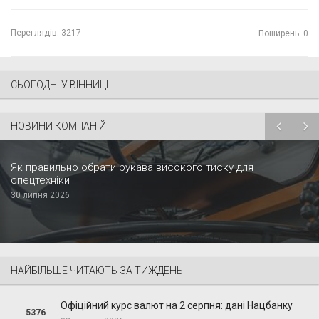
Переглядів:
3217
Поширень: 0
СЬОГОДНІ У ВІННИЦІ
НОВИНИ КОМПАНІЙ
Як правильно обрати рукава високого тиску для
спецтехніки
30 липня 2026
НАЙБІЛЬШЕ ЧИТАЮТЬ ЗА ТИЖДЕНЬ
Офіційний курс валют на 2 серпня: дані Нацбанку
5376