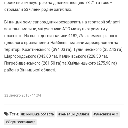
проектів землеустрою на ділянки площею 78,21 га також
отримали 53 члени родин загиблих.
Вінницькі землевпорядники резервують на території області
земельні масиви, які учасники АТО можуть отримати у
власність. На сьогодні визначили 4182,76 га земель різного
цільового призначення. Найбільші масиви зарезервовані на
території Козятинського (394,03 га), Тульчинського (352,43 га),
Шаргородського (343,60 га), Калинівського (228,50 га),
Погребищенського (261,50 га) та Хмільницького (275,98 га)
районів Вінницької області.
22 лютого 2016 - 11:34
Теги:
Вінницька область
земельні ділянки
учасники АТО
Держгеокадастр