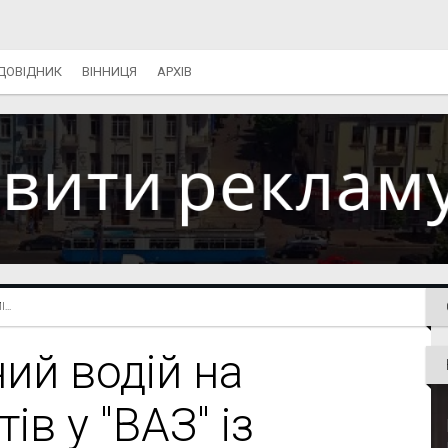
ДОВІДНИК
ВІННИЦЯ
АРХІВ
..
ний водій на
ів у "ВАЗ" із