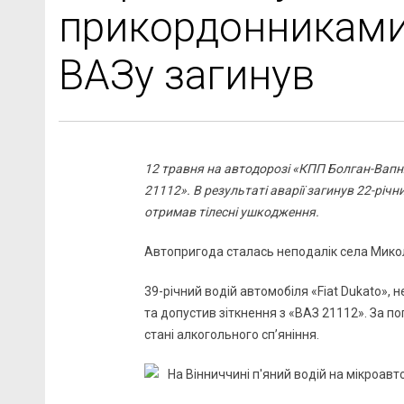
прикордонниками.
ВАЗу загинув
12 травня на автодорозі «КПП Болган-Вапн
21112». В результаті аварії загинув 22-рі
отримав тілесні ушкодження.
Автопригода сталась неподалік села Микол
39-річний водій автомобіля «Fiat Dukato», 
та допустив зіткнення з «ВАЗ 21112». За п
стані алкогольного сп’яніння.