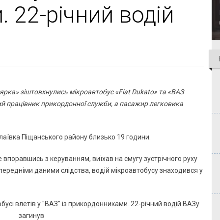
 22-річний водій
ярка» зіштовхнулись мікроавтобус «Fiat Dukato» та «ВАЗ
чний працівник прикордонної служби, а пасажир легковика
аївка Піщанського району близько 19 години.
не впоравшись з керуванням, виїхав на смугу зустрічного руху
опередніми даними слідства, водій мікроавтобусу знаходився у