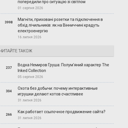
попередили про ситуацію зі світлом
01 серпня 2026
Магніти, приховані розетки та підключення в
3998
обхід лічильників: як на Вінниччині крадуть
електроенергію
16 липня 2026
ЧИТАЙТЕ ТАКОЖ
Водка Немиров Груша: Полум'яний характер The
237
Inked Collection
05 серпня 2026
Охота без добычи: почему интерактивные
304
игрушки делают котов счастливее
31 липня 2026
Как работает ссылочное продвижение сайта?
266
31 липня 2026