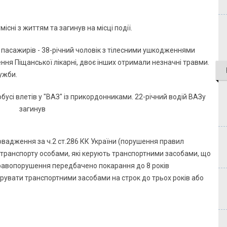
сні з життям та загинув на місці події.
є пасажирів - 38-річний чоловік з тілесними ушкодженнями
ення Піщанської лікарні, двоє інших отримали незначні травми.
ужби.
вадження за ч.2 ст.286 КК України (порушення правил
 транспорту особами, які керують транспортними засобами, що
правопорушення передбачено покарання до 8 років
рувати транспортними засобами на строк до трьох років або