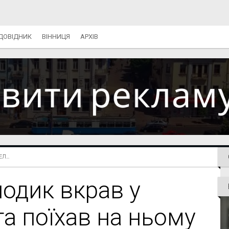
ДОВІДНИК
ВІННИЦЯ
АРХІВ
Л...
лодик вкрав у
а поїхав на ньому