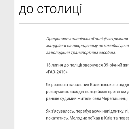
до столиці
Працівники калинівської поліції затримали
мандрівки на викраденому автомобілі до ст
заволодіння транспортним засобом.
16 липня до поліції звернувся 39-річний 
«ГАЗ-2410».
Як розповів начальник Калинівського відді
розшукових заходів поліцейські протягом 
раніше судимий житель села Черепашинці. 
Як з’ясувалось, перебуваючи напідпитку, п
покататись. Молодик поїхав в Київ та пове