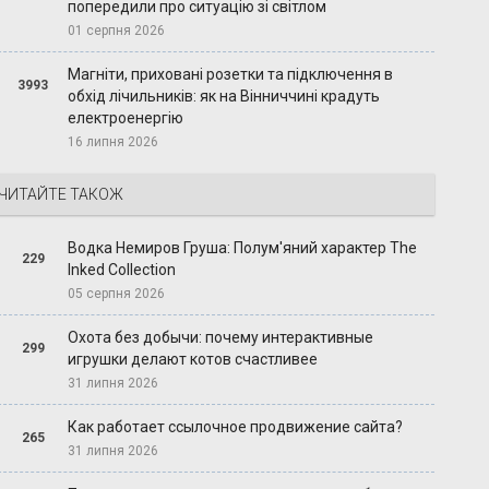
попередили про ситуацію зі світлом
01 серпня 2026
Магніти, приховані розетки та підключення в
3993
обхід лічильників: як на Вінниччині крадуть
електроенергію
16 липня 2026
ЧИТАЙТЕ ТАКОЖ
Водка Немиров Груша: Полум'яний характер The
229
Inked Collection
05 серпня 2026
Охота без добычи: почему интерактивные
299
игрушки делают котов счастливее
31 липня 2026
Как работает ссылочное продвижение сайта?
265
31 липня 2026