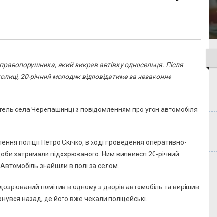
 правопорушника, який викрав автівку односельця. Після
олиці, 20-річний молодик відповідатиме за незаконне
житель села Черепашинці з повідомленням про угон автомобіля
лення поліції Петро Скічко, в ході проведення оперативно-
доби затримали підозрюваного. Ним виявився 20-річний
Автомобіль знайшли в полі за селом.
ідозрюваний помітив в одному з дворів автомобіль та вирішив
рнувся назад, де його вже чекали поліцейські.