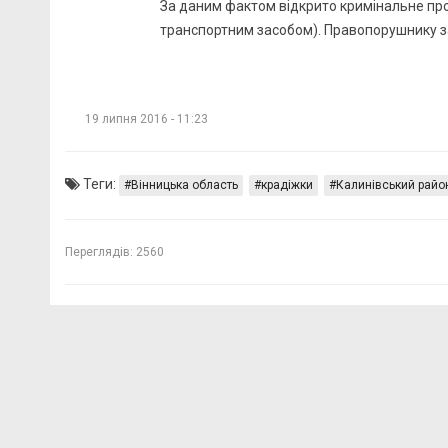
За даним фактом відкрито кримінальне про
транспортним засобом). Правопорушнику за
19 липня 2016 - 11:23
Теги:
Вінницька область
крадіжки
Калинівський райо
Переглядів:
2560