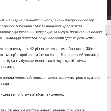
 смт. Вапнярка Томашпільського району працівники поліції
17-річний тюремний стаж за вчинення крадіжок та
лочину підозрюваний заперечує, за місцем проживання поліція
 – знаряддя вбивства, закривавлений одяг та речі жертви.
 матері звернулась 42-річна жителька смт. Вапнярки. Жінка
я з матір’ю, щоб разом йти на базар. В зазначений час матір
ері будинку були зачинені, а на ліжку в одній з кімнат з
чна матір.
і зникли мобільний телефон, золоті сережки, гроші в сумі 500
азарі.
 п’ять діб над розкриттям даного злочину працювали