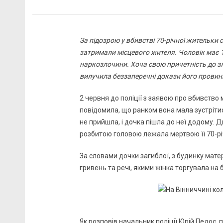
За підозрою у вбивстві 70-річної жительки
затримали місцевого жителя. Чоловік має 
наркозлочини. Хоча свою причетність до з
вилучила беззаперечні докази його провини
2 червня до поліції з заявою про вбивство
повідомила, що ранком вона мала зустрітис
не прийшла, і дочка пішла до неї додому. Дв
розбитою головою лежала мертвою її 70-рі
За словами дочки загиблої, з будинку матер
гривень та речі, якими жінка торгувала на б
Як розповів начальник поліції Юрій Педос,