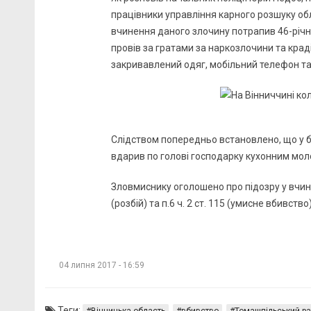
працівники управління карного розшуку обл
вчинення даного злочину потрапив 46-річн
провів за гратами за наркозлочини та краді
закривавлений одяг, мобільний телефон та 
Слідством попередньо встановлено, що у б
вдарив по голові господарку кухонним моло
Зловмиснику оголошено про підозру у вчин
(розбій) та п.6 ч. 2 ст. 115 (умисне вбивств
04 липня 2017 - 16:59
Теги: