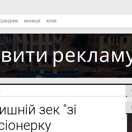
ДОВІДНИК
ВІННИЦЯ
АРХІВ
..
ишній зек "зі
сіонерку