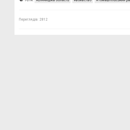
Вінницька область
вбивство
Томашпільський р
Переглядів:
2812