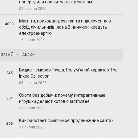
попередили про ситуацію зі світлом
01 серпня 2026
Магніти, приховані розетки та підключення в
4000
обхід лічильників: як на Вінниччині крадуть
електроенергію
16 липня 2026
ЧИТАЙТЕ ТАКОЖ
Водка Немиров Груша: Полум'яний характер The
245
Inked Collection
05 серпня 2026
Охота без добычи: почему интерактивные
304
игрушки делают котов счастливее
31 липня 2026
Как работает ссылочное продвижение сайта?
266
31 липня 2026