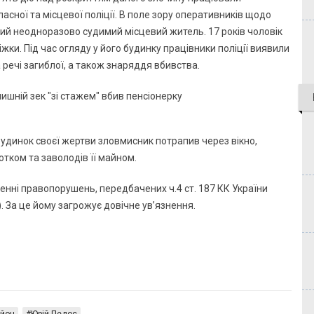
асної та місцевої поліції. В поле зору оперативників щодо
ий неодноразово судимий місцевий житель. 17 років чоловік
жки. Під час огляду у його будинку працівники поліції виявили
речі загиблої, а також знаряддя вбивства.
удинок своєї жертви зловмисник потрапив через вікно,
тком та заволодів її майном.
енні правопорушень, передбачених ч.4 ст. 187 КК України
о). За це йому загрожує довічне ув’язнення.