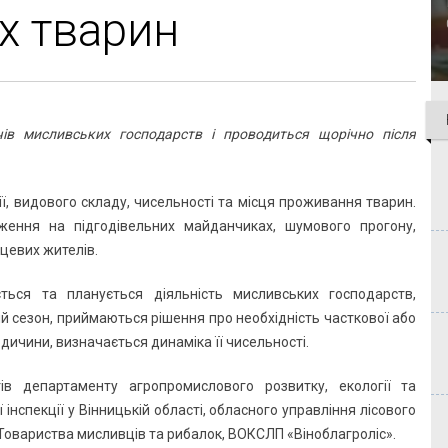
х тварин
чів мисливських господарств і проводиться щорічно після
ії, видового складу, чисельності та місця проживання тварин.
ження на підгодівельних майданчиках, шумового прогону,
сцевих жителів.
ється та планується діяльність мисливських господарств,
й сезон, приймаються рішення про необхідність часткової або
ичини, визначається динаміка її чисельності.
ів департаменту агропромислового розвитку, екології та
інспекції у Вінницькій області, обласного управління лісового
Товариства мисливців та рибалок, ВОКСЛП «Віноблагроліс».