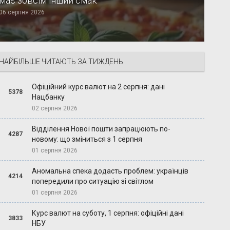
має зовсім інший смак
06 серпня 2026
НАЙБІЛЬШЕ ЧИТАЮТЬ ЗА ТИЖДЕНЬ
Офіційний курс валют на 2 серпня: дані
5378
Нацбанку
02 серпня 2026
Відділення Нової пошти запрацюють по-
4287
новому: що зміниться з 1 серпня
01 серпня 2026
Аномальна спека додасть проблем: українців
4214
попередили про ситуацію зі світлом
01 серпня 2026
Курс валют на суботу, 1 серпня: офіційні дані
3833
НБУ