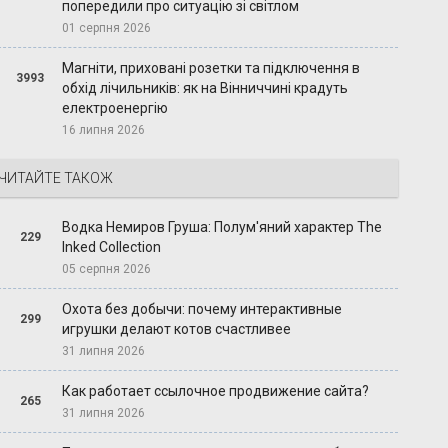
попередили про ситуацію зі світлом
01 серпня 2026
Магніти, приховані розетки та підключення в
3993
обхід лічильників: як на Вінниччині крадуть
електроенергію
16 липня 2026
ЧИТАЙТЕ ТАКОЖ
Водка Немиров Груша: Полум'яний характер The
229
Inked Collection
05 серпня 2026
Охота без добычи: почему интерактивные
299
игрушки делают котов счастливее
31 липня 2026
Как работает ссылочное продвижение сайта?
265
31 липня 2026