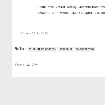
Після закінчення обліку мисливствознав
використання мисливських тварин на сезон
10 січня 2018 - 13:58
Теги:
Вінницька область
тварини
мисливство
Переглядів:
2704