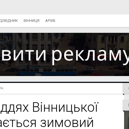
ДОВІДНИК
ВІННИЦЯ
АРХІВ
...
іддях Вінницької
ається зимовий