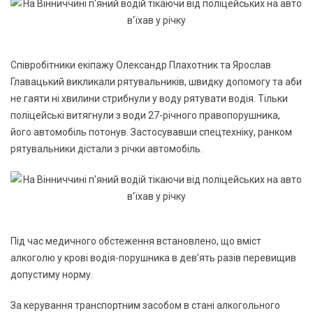
Співробітники екіпажу Олександр Плахотник та Ярослав
Главацький викликали рятувальників, швидку допомогу та аби
не гаяти ні хвилини стрибнули у воду рятувати водія. Тільки
поліцейські витягнули з води 27-річного правопорушника,
його автомобіль потонув. Застосувавши спецтехніку, ранком
рятувальники дістали з річки автомобіль.
Під час медичного обстеження встановлено, що вміст
алкоголю у крові водія-порушника в дев’ять разів перевищив
допустиму норму.
За керування транспортним засобом в стані алкогольного