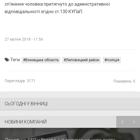
сп’яніння чоловіка притягнуто до адміністративної
відповідальності згідно ст.130 КУПаП.
27 квітня 2018 - 11:56
Теги:
Вінницька область
Липовецкий район
поліція
Переглядів:
3171
Поширень: 0
СЬОГОДНІ У ВІННИЦІ
НОВИНИ КОМПАНІЙ
Локальне SEO у Вінниці: що впливає на успіх сайту