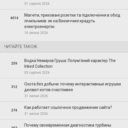
01 серпня 2026
Магніти, приховані розетки та підключення в обхід
4014
лічильників: як на Вінниччині крадуть
електроенергію
16 липня 2026
ЧИТАЙТЕ ТАКОЖ
Водка Немиров Груша: Полум'яний характер The
259
Inked Collection
05 серпня 2026
Охота без добычи: почему интерактивные игрушки
312
делают котов счастливее
31 липня 2026
Как работает ссылочное продвижение сайта?
274
31 липня 2026
Почему своевременная диагностика турбины
307