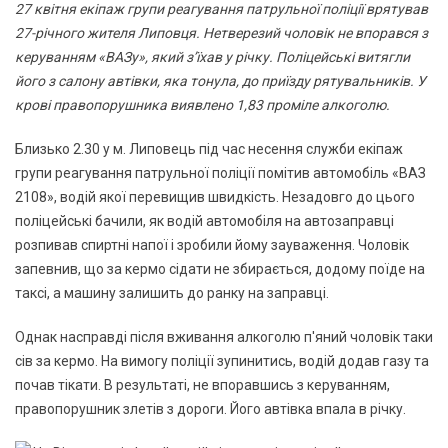
27 квітня екіпаж групи реагування патрульної поліції врятував
27-річного жителя Липовця. Нетверезий чоловік не впорався з
керуванням «ВАЗу», який з’їхав у річку. Поліцейські витягли
його з салону автівки, яка тонула, до приїзду рятувальників. У
крові правопорушника виявлено 1,83 проміле алкоголю.
Близько 2.30 у м. Липовець під час несення служби екіпаж
групи реагування патрульної поліції помітив автомобіль «ВАЗ
2108», водій якої перевищив швидкість. Незадовго до цього
поліцейські бачили, як водій автомобіля на автозаправці
розпивав спиртні напої і зробили йому зауваження. Чоловік
запевнив, що за кермо сідати не збирається, додому поїде на
таксі, а машину залишить до ранку на заправці.
Однак насправді після вживання алкоголю п'яний чоловік таки
сів за кермо. На вимогу поліції зупинитись, водій додав газу та
почав тікати. В результаті, не впоравшись з керуванням,
правопорушник злетів з дороги. Його автівка впала в річку.