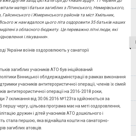
е вже другий заїзд цієї категорії до «Авангарду». 11 червня до
італи матері і батьки загиблих з Літинського, Немирівського,
 Гайсинського і Жмеринського районів та міст Хмільник,
Всього ж нам вдалося цього літа оздоровити 35 батьків наших
виділені з обласного бюджету. Це переважно літні люди, які
ідновлення і лікування
».
ьків загиблих учасників АТО був ініційований
олітики Вінницької облдержадміністрації в рамках виконання
дтримки учасників антитерористичної операції, членів їх сімей
иків антитерористичної операції на 2016-2018 роки,
ди 7 скликання від 30.06.2016 №123та здійснюється за
В першу чергу, цільова програма має на меті оздоровлення,
літацію дружин і дітей учасників АТО дошкільного і
сть стала першою, яка віднайшла кошти на санаторно-
рів загиблих атовців.