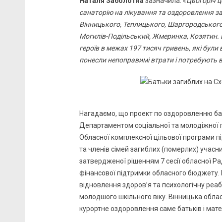
Наталя Заболотна
зазначила: «
Цьогоріч ц
санаторію на лікування та оздоровлення зав
Вінницького, Теплицького, Шаргородського,
Могилів-Подільський, Жмеринка, Козятин. 
героїв в межах 197 тисяч гривень, які були 
понесли непоправимі втрати і потребують в
Нагадаємо, що проект по оздоровленню бат
Департаментом соціальної та молодіжної п
Обласної комплексної цільової програми пі
та членів сімей загиблих (померлих) учасн
затвердженої рішенням 7 сесії обласної Ра
фінансової підтримки обласного бюджету. 
відновлення здоров’я та психологічну реабі
молодшого шкільного віку. Вінницька обла
курортне оздоровлення саме батьків і мате