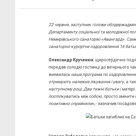
22 червня, заступник голови облдержадмін
Департаменту соціальної та молодіжної по
Немирівського санаторію «Авангард». Саме
санаторно-курортне оздоровлення 16 батьків
Олександр Крученюк
щиросердечно подяку
передав солодкі гостинці до вечірнього чаю
виявилась наша програма по оздоровленню 
отримують належне лікування і увагу, а та
наступному році. Два тижні батьки і матері
поспілкуватись між собою, просто змінити
позитивно сприйняли
»,- зазначив посадов