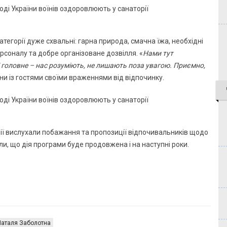
атегорії дуже схвальні: гарна природа, смачна їжа, необхідні
соналу та добре організоване дозвілля. «
Нами тут
 головне – нас розуміють, не лишають поза увагою. Приємно,
они із гостями своїми враженнями від відпочинку.
ії вислухали побажання та пропозиції відпочивальників щодо
ли, що дія програми буде продовжена і на наступні роки.
Наталя Заболотна