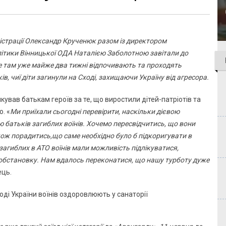
істрації Олександр Крученюк разом із директором
літики Вінницької ОДА Наталією Заболотною завітали до
 там уже майже два тижні відпочивають та проходять
, чиї діти загинули на Сході, захищаючи Україну від агресора.
вав батькам героїв за те, що виростили дітей-патріотів та
. «
Ми приїхали сьогодні перевірити, наскільки дієвою
батьків загиблих воїнів. Хочемо пересвідчитись, що вони
кож порадитись,що саме необхідно було б підкоригувати в
 загиблих в АТО воїнів мали можливість підлікуватися,
 обстановку. Нам вдалось переконатися, що нашу турботу дуже
ець.