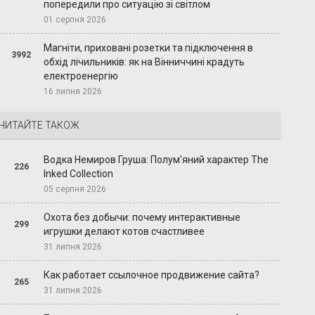
попередили про ситуацію зі світлом
01 серпня 2026
Магніти, приховані розетки та підключення в
3992
обхід лічильників: як на Вінниччині крадуть
електроенергію
16 липня 2026
ЧИТАЙТЕ ТАКОЖ
Водка Немиров Груша: Полум'яний характер The
226
Inked Collection
05 серпня 2026
Охота без добычи: почему интерактивные
299
игрушки делают котов счастливее
31 липня 2026
Как работает ссылочное продвижение сайта?
265
31 липня 2026