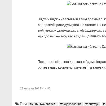
Відгуки відпочивальників такої вразливої к
оздоровчі процедури,уважне ставлення пер
опікуються, допомагають, підбадьорюють і
що про нас не забуває влада
»,- ділились в
Посадовці обласної державної адміністрац
організації оздоровчої кампанії та запевни
23 червня 2018 - 14:05
Теги:
Вінницька область
оздоровлення
санаторії