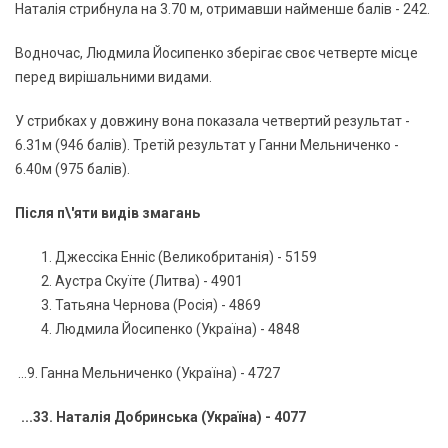
Наталія стрибнула на 3.70 м, отримавши найменше балів - 242.
Водночас, Людмила Йосипенко зберігає своє четверте місце
перед вирішальними видами.
У стрибках у довжину вона показала четвертий результат -
6.31м (946 балів). Третій результат у Ганни Мельниченко -
6.40м (975 балів).
Після п\'яти видів змагань
Джессіка Енніс (Великобританія) - 5159
Аустра Скуїте (Литва) - 4901
Татьяна Чернова (Росія) - 4869
Людмила Йосипенко (Україна) - 4848
...9. Ганна Мельниченко (Україна) - 4727
...33. Наталія Добринська (Україна) - 4077