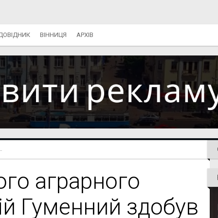
ДОВІДНИК
ВІННИЦЯ
АРХІВ
.
ого аграрного
гій Гуменний здобув