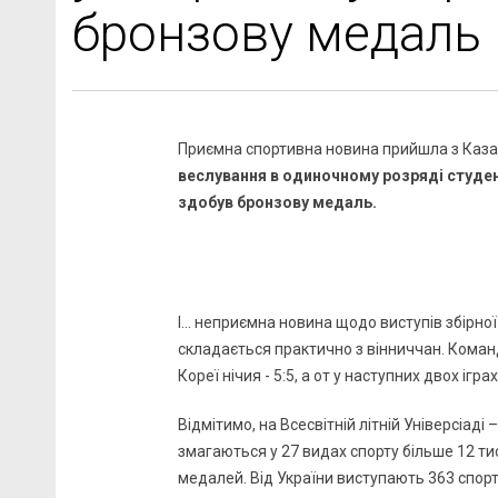
бронзову медаль н
Приємна спортивна новина прийшла з Каза
веслування в одиночному розряді студен
здобув бронзову медаль.
І… неприємна новина щодо виступів збірної 
складається практично з вінниччан. Команд
Кореї нічия - 5:5, а от у наступних двох ігра
Відмітимо, на Всесвітній літній Універсіаді 
змагаються у 27 видах спорту більше 12 тис
медалей. Від України виступають 363 спор