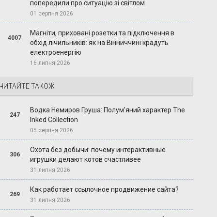
попередили про ситуацію зі світлом
01 серпня 2026
Магніти, приховані розетки та підключення в
4007
обхід лічильників: як на Вінниччині крадуть
електроенергію
16 липня 2026
ЧИТАЙТЕ ТАКОЖ
Водка Немиров Груша: Полум'яний характер The
247
Inked Collection
05 серпня 2026
Охота без добычи: почему интерактивные
306
игрушки делают котов счастливее
31 липня 2026
Как работает ссылочное продвижение сайта?
269
31 липня 2026