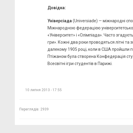
Довідка:
Універсіада
(Universiade) — міжнародні сп
Міжнародною федерацією університетського 
«Університет» і «Олімпіада». Часто згадуєтьс
гри». Кожні два роки проводяться літні та з
далекому 1905 році, коли в США пройшли п
Птіжаном була створена Конфедерація студен
Всесвітні ігри студентів в Парижі.
10 липня 2013 - 17:55
Переглядів:
2939