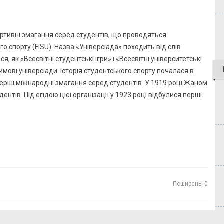
ортивні змагання серед студентів, що проводяться
спорту (FISU). Назва «Універсіада» походить від слів
я, як «Всесвітні студентські ігри» і «Всесвітні університетські
имові універсіади. Історія студентського спорту почалася в
ерші міжнародні змагання серед студентів. У 1919 році Жаном
тів. Під егідою цієї організації у 1923 році відбулися перші
Поширень: 0