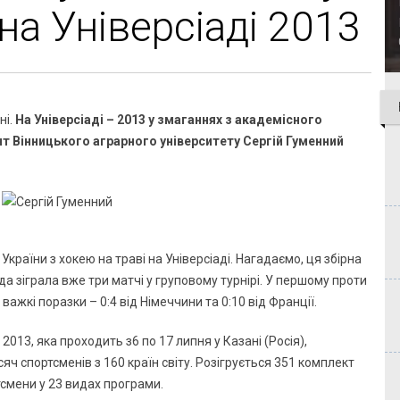
а Універсіаді 2013
ні.
На Універсіаді – 2013 у змаганнях з академісного
т Вінницького аграрного університету Сергій Гуменний
України з хокею на траві на Універсіаді. Нагадаємо, ця збірна
а зіграла вже три матчі у груповому турнірі. У першому проти
х важкі поразки – 0:4 від Німеччини та 0:10 від Франції.
– 2013, яка проходить з6 по 17 липня у Казані (Росія),
яч спортсменів з 160 країн світу. Розігрується 351 комплект
тсмени у 23 видах програми.