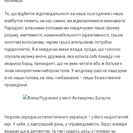
іноземця.
Те, що відбиток відповідальності за наше сьогодення і наше
майбутнє лежить на нас самих, ми відмовляємося визнавати.
Парадокс: власними успіхами ми завдячуємо лише своєму
розуму, кмітливості, комунікабельності (креативності, трьом
золотим волосинам, чарам трьох апельсинів, потрібне
підкреслити). А в невдачах винні влада, сусіди, що голосно
слухали музику вночі, дружина, яка купила собі помаду і не
зварила борщ, президент, що не вміє читати або ж батьки з
їхнім некоректним набором генів. У жодному разі не наші руки
й не наша голова, не лінь і небажання – лише божественне
провидіння.
Недолік середньостатистичного українця – у його недостатній
вірі. У себе, у завтрашній день, у справедливість. Вірус зневіри
вражає ще в дитинстві, та так і сидить десь у головах чи