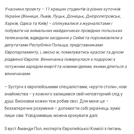
Учасники проекту – 11 кращих студентів із різних куточків
України (Вінниця, Львів, Луцьк, Донецьк, Дніпропетровськ,
Харків, Одеса та Київ) – спілкувалися з журналістами і
побувати на знімальних майданчиках провідних польських
телеканалів, відвідали засідання у Сеймі та порозмовляли з
депутатами Республіки Польща, представниками
Європарламенту, і, звісно ж, помилуватись красою та духом
різдвяної Європи. Вінничанка повернулася з подорожі з
потужним зарядом енергії та новими ідеями, якими ділиться з
вінничанами.
– Зустрічі з європейськими спеціалістами, «круглі столи», нові
знайомства – у кожного залишився свій неповторний слід у
душі. Висновки кожен теж робив свої. Для мене це –
беззаперечне розуміння – допомогти собі українець зуміє
лише сам. Усвідомивши, можна крокувати далі.
З вуст Аманди Пол, експерта Європейської Комісії з питань