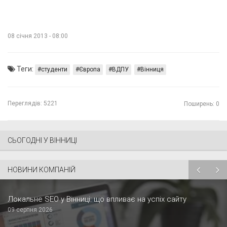
08 січня 2013 - 08:00
Теги:
студенти
Європа
ВДПУ
Вінниця
Переглядів:
5221
Поширень: 0
СЬОГОДНІ У ВІННИЦІ
НОВИНИ КОМПАНІЙ
Локальне SEO у Вінниці: що впливає на успіх сайту
09 серпня 2026