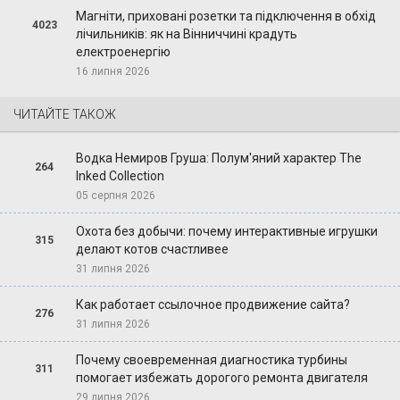
Магніти, приховані розетки та підключення в обхід
4023
лічильників: як на Вінниччині крадуть
електроенергію
16 липня 2026
ЧИТАЙТЕ ТАКОЖ
Водка Немиров Груша: Полум'яний характер The
264
Inked Collection
05 серпня 2026
Охота без добычи: почему интерактивные игрушки
315
делают котов счастливее
31 липня 2026
Как работает ссылочное продвижение сайта?
276
31 липня 2026
Почему своевременная диагностика турбины
311
помогает избежать дорогого ремонта двигателя
29 липня 2026