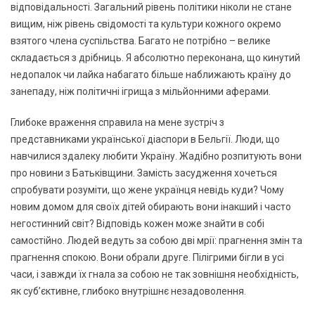
відповідальності. Загальний рівень політики ніколи не стане
вищим, ніж рівень свідомості та культури кожного окремо
взятого члена суспільства. Багато не потрібно – велике
складається з дрібниць. Я абсолютно переконана, що кинутий
недопалок чи лайка набагато більше наближають країну до
занепаду, ніж політичні ігрища з мільйонними аферами.
Глибоке враження справила на мене зустріч з
представниками української діаспори в Бельгії. Люди, що
навчилися здалеку любити Україну. Жадібно розпитують вони
про новини з Батьківщини. Замість засудження хочеться
спробувати розуміти, що жене українця невідь куди? Чому
новим домом для своїх дітей обирають вони інакший і часто
негостинний світ? Відповідь кожен може знайти в собі
самостійно. Людей ведуть за собою дві мрії: прагнення змін та
прагнення спокою. Вони обрали друге. Пілігрими бігли в усі
часи, і завжди їх гнала за собою не так зовнішня необхідність,
як суб’єктивне, глибоко внутрішнє незадоволення.