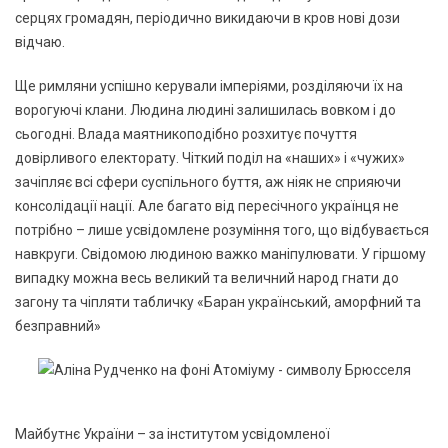
серцях громадян, періодично викидаючи в кров нові дози
відчаю.
Ще римляни успішно керували імперіями, розділяючи їх на
ворогуючі клани. Людина людині залишилась вовком і до
сьогодні. Влада маятникоподібно розхитує почуття
довірливого електорату. Чіткий поділ на «наших» і «чужих»
зачіпляє всі сфери суспільного буття, аж ніяк не сприяючи
консолідації нації. Але багато від пересічного українця не
потрібно – лише усвідомлене розуміння того, що відбувається
навкруги. Свідомою людиною важко маніпулювати. У гіршому
випадку можна весь великий та величний народ гнати до
загону та чіпляти табличку «Баран український, аморфний та
безправний»
Майбутнє України – за інститутом усвідомленої