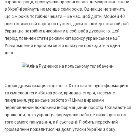
євроінтеграції, прозвучали пророчі слова: демократичні зміни
в Україні займуть не менше семи років. Однак це не значить,
що сім років потрібно чекати – це час, щоб діяти. Мойсей 40
років водив свій народ по пустелі, доки не помер останній раб.
Українцю потрібно викорінити в собі раба духовного. Цей
період повинен стати роками катарсису української нації.
Усвідомлення народом свого шляху не проходить в один
день.
Однак драматизація ні до чого. Хто з нас не чув інформаційні
та смислові теги «Важкі роки, кривава історія, іноземне
панування, українське рабство»? Цими виразами
переповнений локальний інформаційний простір. Складається
враження, що з українця формували раба не лише протягом
того самого панування, а й сьогодні. Любить пересічний
громадянин пожалитися на довгі утиски України з боку