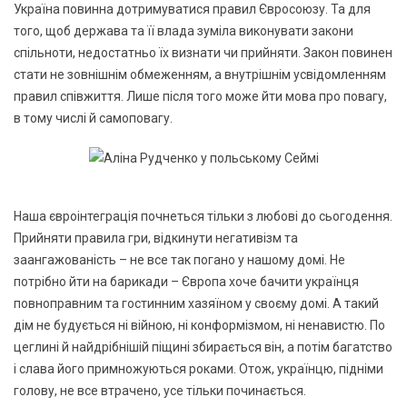
Україна повинна дотримуватися правил Євросоюзу. Та для
того, щоб держава та її влада зуміла виконувати закони
спільноти, недостатньо їх визнати чи прийняти. Закон повинен
стати не зовнішнім обмеженням, а внутрішнім усвідомленням
правил співжиття. Лише після того може йти мова про повагу,
в тому числі й самоповагу.
Наша євроінтеграція почнеться тільки з любові до сьогодення.
Прийняти правила гри, відкинути негативізм та
заангажованість – не все так погано у нашому домі. Не
потрібно йти на барикади – Європа хоче бачити українця
повноправним та гостинним хазяїном у своєму домі. А такий
дім не будується ні війною, ні конформізмом, ні ненавистю. По
цеглині й найдрібнішій піщині збирається він, а потім багатство
і слава його примножуються роками. Отож, українцю, підніми
голову, не все втрачено, усе тільки починається.