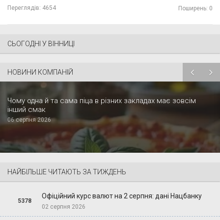
Переглядів:
4654
Поширень: 0
СЬОГОДНІ У ВІННИЦІ
НОВИНИ КОМПАНІЙ
Чому одна й та сама піца в різних закладах має зовсім
інший смак
06 серпня 2026
НАЙБІЛЬШЕ ЧИТАЮТЬ ЗА ТИЖДЕНЬ
Офіційний курс валют на 2 серпня: дані Нацбанку
5378
02 серпня 2026