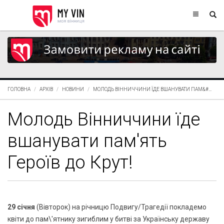
ГОЛОВНА
АРХІВ
НОВИНИ
МОЛОДЬ ВІННИЧЧИНИ ЇДЕ ВШАНУВАТИ ПАМ&#...
Молодь Вінниччини їде
вшанувати пам'ять
Героїв до Крут!
29 січня
(Вівторок) на річницю Подвигу/Трагедії покладемо
квіти до пам\'ятнику зигиблим у битві за Українську державу