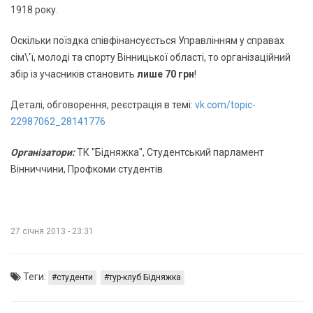
1918 року.
Оскільки поїздка співфінансуєсться Управлінням у справах
сім\'ї, молоді та спорту Вінницької області, то організаційний
збір із учасників становить
лише 70 грн
!
Деталі, обговорення, реєстрація в темі:
vk.com/topic-
22987062_28141776
Організатори:
ТК "Бідняжка", Студентський парламент
Вінниччини, Профкоми студентів.
27 січня 2013 - 23:31
Теги:
студенти
тур-клуб Бідняжка