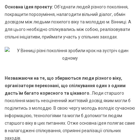
Основна ідея проекту:
Об’єднати людей різного покоління,
покращити порозуміння, налагодити вільний діалог, обмін
досвідом між людьми похилого віку та молоддю м. Вінниці. А
для цього необхідно спілкувались між собою, реалізовувати
спільні ініціативи, приймати участь у спільних заходах.
Незважаючи на те, що збираються люди різного віку,
організатори переконані, що спілкування один з одним
дасть їм багато корисного та цікавого.
Люди старшого
покоління мають неоціненний життєвий досвід яким могли б
поділитись з молоддю. В свою чергу молодь володіє сучасною
інформацією, технологіями та могли б допомогти людям
старшого віку в цих питаннях. Отже основна ідея полягає саме
в налагоджені спілкування, сприянні реалізації спільних
заходів.