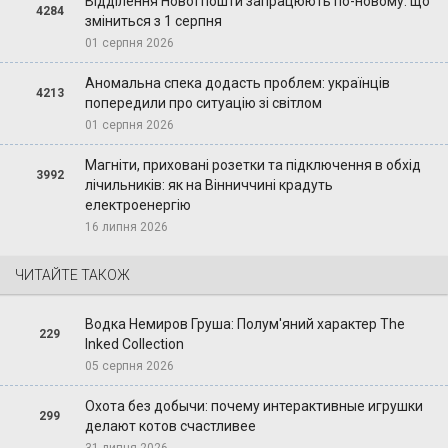
Відділення Нової пошти запрацюють по-новому: що
4284
зміниться з 1 серпня
01 серпня 2026
Аномальна спека додасть проблем: українців
4213
попередили про ситуацію зі світлом
01 серпня 2026
Магніти, приховані розетки та підключення в обхід
3992
лічильників: як на Вінниччині крадуть
електроенергію
16 липня 2026
ЧИТАЙТЕ ТАКОЖ
Водка Немиров Груша: Полум'яний характер The
229
Inked Collection
05 серпня 2026
Охота без добычи: почему интерактивные игрушки
299
делают котов счастливее
31 липня 2026