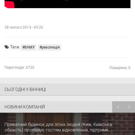
28 лютого 2014 - 09:20
Теги:
ВНМУ
революція
Переглядів:
6720
Поширень: 0
СЬОГОДНІ У ВІННИЦІ
НОВИНИ КОМПАНІЙ
Приватний будинок для літніх людей (Київ, Київська
область) пропонує гостям відновлення, підтримк...