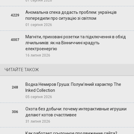
01 серпня 2026
Аномальна спека додасть проблем: українців
4229
попередили про ситуацію зі світлом
01 серпня 2026
Магніти, приховані розетки та підключення в обхід
4007
лічильників: як на Вінниччині крадуть
електроенергію
16 липня 2026
ЧИТАЙТЕ ТАКОЖ
Водка Немиров Груша: Полум'яний характер The
248
Inked Collection
05 серпня 2026
Охота без добычи: почему интерактивные игрушки
306
делают котов счастливее
31 липня 2026
Как работает ссылочное продвижение сайта?