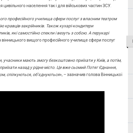
я цивільного населення так і для військових частин ЗСУ.
ого професійного училища сфери послуг з власним театром
ю кравців-закрійників. Також кухарі-кондитери
ків, які самостійно спекли і везуть з собою. А перукарі
ч вінницького вищого професійного училище сфери послуг
, учасники мають змогу безкоштовно приїхати у Київ, а потім,
иїхати назад у рідне місто. Це вже сьомий Потяг Єднання,
м, спілкуються, об’єднуються
», – зазначив голова Вінницької