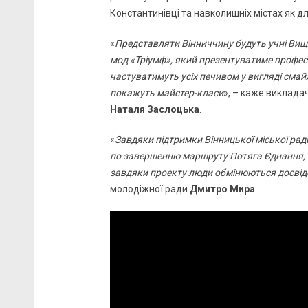
Константинівці та навколишніх містах як дл
«
Представляти Вінниччину будуть учні Вищ
мод «Тріумф», який презентуватиме професі
частуватимуть усіх печивом у вигляді смайли
покажуть майстер-класи
», – каже виклада
Наталя Заслоцька
.
«
Завдяки підтримки Вінницької міської ради
по завершенню маршруту Потяга Єднання, пр
завдяки проекту люди обмінюються досвідо
молодіжної ради
Дмитро Мира
.