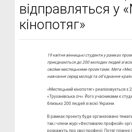
відправляться у 
кінопотяг»
19 квітня вінницькі студенти у рамках прое
приєднаються до 200 молодих людей зі всіє
своїми мистецькими проектами. Мета «Мист
навчання серед молоді та об’єднання країн
«Мистецький кінопотяг» реалізовується з 2
«Труханівська січ». Його учасниками є студ
близько 200 людей зі всієї України.
В рамках проекту буде організовано темати
так і члени журі «Фестивалю професій» орга
розкажуть про свої професії. Потяг планує