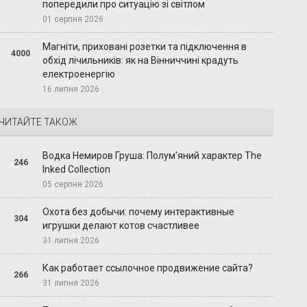
попередили про ситуацію зі світлом
01 серпня 2026
Магніти, приховані розетки та підключення в
4000
обхід лічильників: як на Вінниччині крадуть
електроенергію
16 липня 2026
ЧИТАЙТЕ ТАКОЖ
Водка Немиров Груша: Полум'яний характер The
246
Inked Collection
05 серпня 2026
Охота без добычи: почему интерактивные
304
игрушки делают котов счастливее
31 липня 2026
Как работает ссылочное продвижение сайта?
266
31 липня 2026