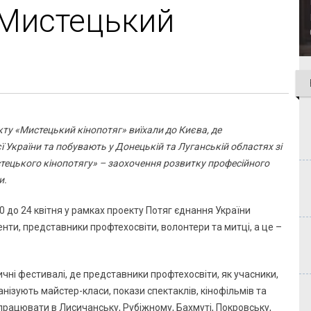
«Мистецький
кту «Мистецький кінопотяг» виїхали до Києва, де
ї України та побувають у Донецькій та Луганській областях зі
ецького кінопотягу» – заохочення розвитку професійного
и.
0 до 24 квітня у рамках проекту Потяг єднання України
енти, представники профтехосвіти, волонтери та митці, а це –
чні фестивалі, де представники профтехосвіти, як учасники,
нізують майстер-класи, покази спектаклів, кінофільмів та
 працювати в Лисичанську, Рубіжному, Бахмуті, Покровську,