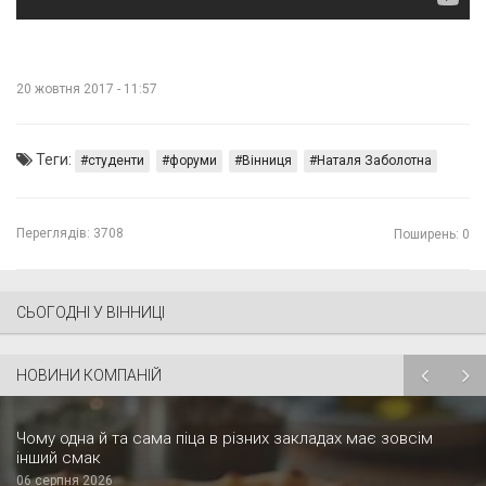
20 жовтня 2017 - 11:57
Теги:
студенти
форуми
Вінниця
Наталя Заболотна
Переглядів:
3708
Поширень: 0
СЬОГОДНІ У ВІННИЦІ
НОВИНИ КОМПАНІЙ
Чому одна й та сама піца в різних закладах має зовсім
інший смак
06 серпня 2026