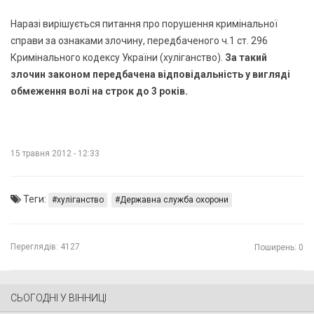
Наразі вирішується питання про порушення кримінальної
справи за ознаками злочину, передбаченого ч.1 ст. 296
Кримінального кодексу України (хуліганство).
За такий
злочин законом передбачена відповідальність у вигляді
обмеження волі на строк до 3 років.
15 травня 2012 - 12:33
Теги:
хуліганство
Державна служба охорони
Переглядів:
4127
Поширень: 0
СЬОГОДНІ У ВІННИЦІ