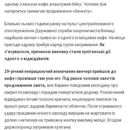
одному з міських кафе, влаштував бійку. Чоловік був
напідпитку і вимагав продовження «банкету».
Близько сьомої години ранку на пульт централізованого
спостереження Державної служби охорони міста Вінниці
надійшов сигнал «тривога» з одного із місцевих кафе. На місце
пригоди одразу прибув наряд групи затримання.
Як
з’ясувалося, причиною виклику стали хуліганські дії
одного з відвідувачів.
29-річний непрацюючий вінничанин ввечері прийшов до
кафе і провівши там усю ніч. Під ранок чоловік захотів
продовження свята,
але бармен повідомив молодику про
закриття закладу і порадив повертатися додому. Розлючений
відвідувач почав голосно кричати, нецензурно лаятися та,
врешті-решт, вдарив бармена по обличчю. Після отриманого
удару працівник нічного закладу вирішив не жартувати із
долею і натиснув на тривожну кнопку виклику міліції. Згодом
держохоронці затримали хулігана .