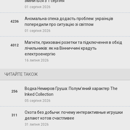
зміниться з 1 серпня
01 серпня 2026
Аномальна спека додасть проблем: українців
4236
попередили про ситуацію зі світлом
01 серпня 2026
Магніти, приховані розетки та підключення в обхід
4012
лічильників: як на Вінниччині крадуть
електроенергію
16 липня 2026
ЧИТАЙТЕ ТАКОЖ
Водка Немиров Груша: Полум'яний характер The
256
Inked Collection
05 серпня 2026
Охота без добычи: почему интерактивные игрушки
311
делают котов счастливее
31 липня 2026