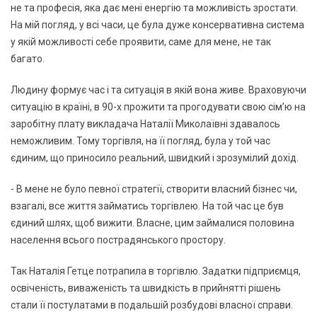
не та професія, яка дає мені енергію та можливість зростати.
На мій погляд, у всі часи, це була дуже консервативна система
у якій можливості себе проявити, саме для мене, не так
багато.
Людину формує час і та ситуація в якій вона живе. Враховуючи
ситуацію в країні, в 90-х прожити та прогодувати свою сім’ю на
заробітну плату викладача Наталії Миколаївні здавалось
неможливим. Тому торгівля, на її погляд, була у той час
єдиним, що приносило реальний, швидкий і зрозумілий дохід.
- В мене не було певної стратегії, створити власний бізнес чи,
взагалі, все життя займатись торгівлею. На той час це був
єдиний шлях, щоб вижити. Власне, цим займалися половина
населення всього пострадянського простору.
Так Наталія Гетце потрапила в торгівлю. Задатки підприємця,
освіченість, виваженість та швидкість в прийнятті рішень
стали її постулатами в подальшій розбудові власної справи.