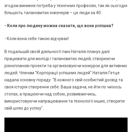
згодом виникне потреба у технічних професіях, так як сьогодні
більшість талановитих інженерів – це люди за 40.
- Коли про людину можна сказати, що вона успішна?
- Коли вона себе такою відчуває!
В подальшій своїй діяльності пані Наталія планує далі
працювати для молоді і талановитих людей, створюючи
різнопланові проекти та організовуючи конкурси для активних
людей. Членам "Корпорації успішних людей" Наталія Гетце
надала основну пораду: "В кожного свій особистий досвід та
своя історія створення себе. Ваша задача, не йти по чиїхось
стопах, а працюючи над собою, розвиваючись,
використовуючи напрацювання та технології інших, створити
свій шлях до успіху".