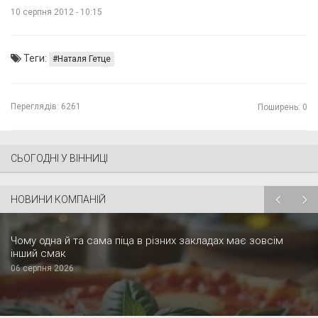
10 серпня 2012 - 10:15
Теги:
Наталя Гетце
Переглядів:
6261
Поширень: 0
СЬОГОДНІ У ВІННИЦІ
НОВИНИ КОМПАНІЙ
Чому одна й та сама піца в різних закладах має зовсім
інший смак
06 серпня 2026