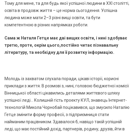
Тому для мене, та для будь якої успішної людини в ХХІ столітті,
освіта в продовж життя – це норма сьогодення. Успішна
людина може мати 2–3 різні вищі освіти, та бути
компетентною в різних напрямках роботи.
Сама ж Наталя Гетце має дві вищих освіти, і нині здобуває
третю, проте, окрім цього,постійно читає пізнавальну
літературу, та необхідну для її розвитку інформацію.
Молодь із захватом слухала поради, цікаві історії, корисні
приклади з життя. В розмові з, нині, головою бюджетної комісії
Вінницької області цікавились деталями життєвого шляху
успішної леді... Колишній гість проекту КУЛ, знавець Інтернет-
технологій Микола Чорнобай поцікавився, що змусило Наталію
Гетце змінити форму професії, з підприємниця стати
найманим працівником. Здавалося б, навіщо такій успішній
леді, що має постійний дохід, партнерів, родину, друзів, йти в