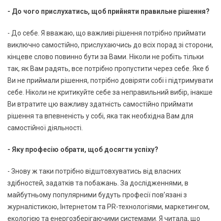
- До чого прислухатись, щоб прийняти правильне рішення?
- До себе. Я вважаю, що важливі рішення потрібно приймати
виключно самостійно, прислухаючись до всіх порад зі сторони,
кінцеве слово повинно бути за Вами. Ніколи не робіть тільки
так, як Вам радять, все потрібно пропустити через себе. Яке б
Ви не приймали рішення, потрібно довіряти собі і підтримувати
себе. Ніколи не критикуйте себе за неправильний вибір, інакше
Ви втратите цю важливу здатність самостійно приймати
рішення та впевненість у собі, яка так необхідна Вам для
самостійної діяльності.
- Яку професію обрати, щоб досягти успіху?
- Знову ж таки потрібно відштовхуватись від власних
здібностей, задатків та побажань. За дослідженнями, в
майбутньому популярними будуть професії пов’язані з
журналістикою, Інтернетом та PR-технологіями, маркетингом,
екологією та енергозберігаючими системами. Я читала, що