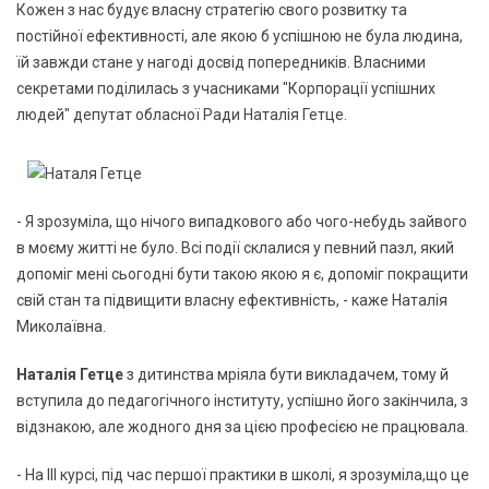
Кожен з нас будує власну стратегію свого розвитку та
постійної ефективності, але якою б успішною не була людина,
їй завжди стане у нагоді досвід попередників. Власними
секретами поділилась з учасниками "Корпорації успішних
людей" депутат обласної Ради Наталія Гетце.
- Я зрозуміла, що нічого випадкового або чого-небудь зайвого
в моєму житті не було. Всі події склалися у певний пазл, який
допоміг мені сьогодні бути такою якою я є, допоміг покращити
свій стан та підвищити власну ефективність, - каже Наталія
Миколаївна.
Наталія Гетце
з дитинства мріяла бути викладачем, тому й
вступила до педагогічного інституту, успішно його закінчила, з
відзнакою, але жодного дня за цією професією не працювала.
- На ІІІ курсі, під час першої практики в школі, я зрозуміла,що це