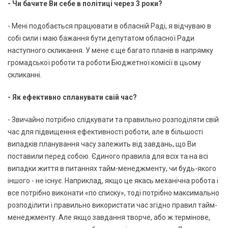
- Чи бачите Ви себе в політиці через 3 роки?
- Мені подобається працювати в обласній Раді, я відчуваю в
собі сили і маю бажання бути депутатом обласної Ради
наступного скликання. У мене є ще багато планів в напрямку
громадської роботи та роботи Бюджетної комісії в цьому
скликанні.
- Як ефективно спланувати свій час?
- Звичайно потрібно слідкувати та правильно розподіляти свій
час для підвищення ефективності роботи, але в більшості
випадків планування часу залежить від завдань, що Ви
поставили перед собою. Єдиного правила для всіх та на всі
випадки життя в питаннях тайм-менеджменту, чи будь-якого
іншого - не існує. Наприклад, якщо це якась механічна робота і
все потрібно виконати «по списку», тоді потрібно максимально
розподілити і правильно використати час згідно правил тайм-
менеджменту. Але якщо завдання творче, або ж термінове,