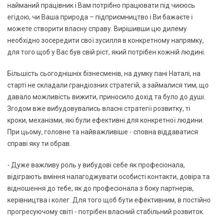
найманий працівник і Вам потрібно працювати під чиєюсь
егідою, чи Ваша природа – підприємництво і Ви бажаєте і
можете створити власну справу. Вирішивши цю дилему
необхідно зосередити свої зусилля в конкретному напрямку,
для того щоб у Вас був свій ріст, який потрібен кожній людині.
Більшість сьогоднішніх бізнесменів, на думку пані Наталі, на
старті не складали грандіозних стратегій, а займалися тим, що
давало можливість вижити, приносило дохід та було до душі.
Згодом вже вибудовувались власні стратегії розвитку, ті
кроки, механізми, які були ефективні для конкретної людини.
При цьому, головне та найважливіше - сповна віддаватися
справі яку ти обрав.
- Дуже важливу роль у вибудові себе як професіонала,
відіграють вміння налагоджувати особисті контакти, довіра та
відношення до тебе, як до професіонала з боку партнерів,
керівництва і колег. Для того щоб бути ефективним, в постійно
прогресуючому світі - потрібен власний стабільний розвиток.