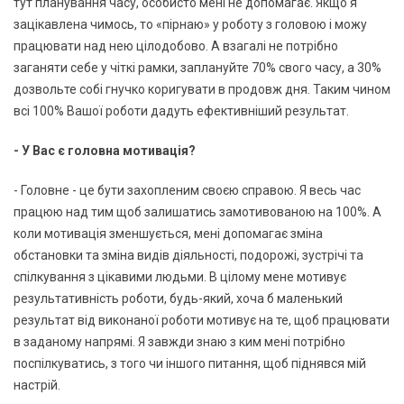
тут планування часу, особисто мені не допомагає. Якщо я
зацікавлена чимось, то «пірнаю» у роботу з головою і можу
працювати над нею цілодобово. А взагалі не потрібно
заганяти себе у чіткі рамки, заплануйте 70% свого часу, а 30%
дозвольте собі гнучко коригувати в продовж дня. Таким чином
всі 100% Вашої роботи дадуть ефективніший результат.
- У Вас є головна мотивація?
- Головне - це бути захопленим своєю справою. Я весь час
працюю над тим щоб залишатись замотивованою на 100%. А
коли мотивація зменшується, мені допомагає зміна
обстановки та зміна видів діяльності, подорожі, зустрічі та
спілкування з цікавими людьми. В цілому мене мотивує
результативність роботи, будь-який, хоча б маленький
результат від виконаної роботи мотивує на те, щоб працювати
в заданому напрямі. Я завжди знаю з ким мені потрібно
поспілкуватись, з того чи іншого питання, щоб піднявся мій
настрій.