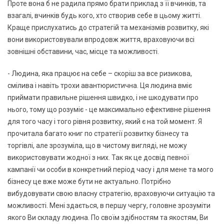
Проте вона б не радила прямо брати приклад з її вчинків, та
взагалі, вчинків будь кого, хто створив себе в цьому житті.
Краще прислухатись до стратегій та механізмів розвитку, які
вони використовували впродовж життя, враховуючи всі
зовнішні обставини, час, місце та можливості.
- Людина, яка працює на себе – скоріш за все ризикова,
смілива і навіть трохи авантюристична. Ця людина вміє
приймати правильне рішення швидко, і не шкодувати про
нього, тому що розуміє - це максимально ефективне рішення
для того часу і того рівня розвитку, який є на той момент. Я
прочитала багато книг по стратегії розвитку бізнесу та
торгівлі, але зрозуміла, що в чистому вигляді, не можу
використовувати жодної з них. Так як це досвід певної
кампанії чи особи в конкретний період часу і для мене та мого
бізнесу це вже може бути не актуально. Потрібно
вибудовувати свою власну стратегію, враховуючи ситуацію та
можливості. Мені здається, в першу чергу, головне зрозуміти
якого Ви складу людина. По своїм здібностям та якостям, Ви