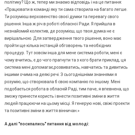
політику? Що ж, тепер ми знаємо відповідь і на це питання:
«Працювати в команді яку ти сама створила на багато легше.
Ти розумієш верховенство своєї думки та перевагу свого
рішення. Інша ж річ в роботі обласної Ради. Я прийшла в
незнайомий колектив, де розумієш, що твоя думка не є
вирішальною. Для затвердження твого рішення, воно має
пройти ще кілька інстанцій обговорень та необхідних
процедур. Тут зовсім інша для мене система роботи, мені є
чому вчитись, є до чого прагнути та з кого брати приклад, ця
система мені допомагає,розвиватись, навчатись та дивитись
іншими очима на деякі речі. З сьогоднішніми знаннями я
розумію, що створювала б свою компанію по іншому. Мені
подобається робота в обласній Раді, тим паче, я впевнена, що
зможу принести користь і внести позитивні зміни в життя
людей працюючи на цьому місці. Я генерую нові, свіжі проекти
та позитивні зміни в життя вінничан.»
А далі "посипались" питання від молоді: