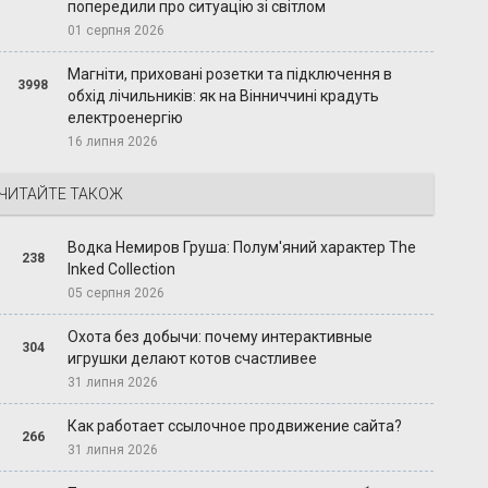
попередили про ситуацію зі світлом
01 серпня 2026
Магніти, приховані розетки та підключення в
3998
обхід лічильників: як на Вінниччині крадуть
електроенергію
16 липня 2026
ЧИТАЙТЕ ТАКОЖ
Водка Немиров Груша: Полум'яний характер The
238
Inked Collection
05 серпня 2026
Охота без добычи: почему интерактивные
304
игрушки делают котов счастливее
31 липня 2026
Как работает ссылочное продвижение сайта?
266
31 липня 2026