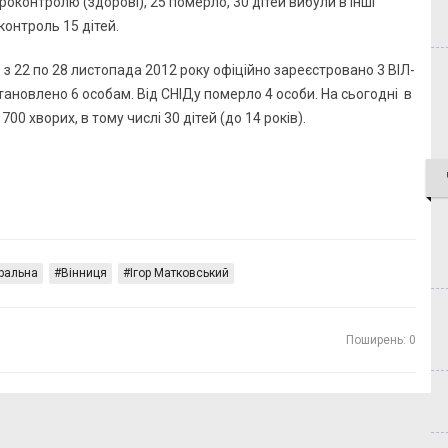
ероконтролю (здорові), 25 померло, 30 дітей вибули в інші
контроль 15 дітей.
 з 22 по 28 листопада 2012 року офіційно зареєстровано 3 ВІЛ-
тановлено 6 особам. Від СНІДу померло 4 особи. На сьогодні в
0 хворих, в тому числі 30 дітей (до 14 років).
тральна
Вінниця
Ігор Матковський
Поширень: 0