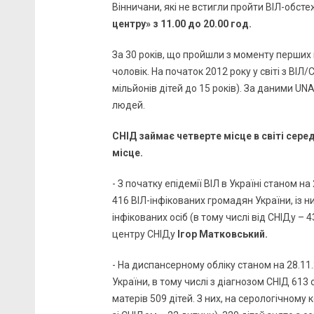
Вінничани, які не встигли пройти ВІЛ-обс
центру» з 11.00 до 20.00 год.
За 30 років, що пройшли з моменту перших 
чоловік. На початок 2012 року у світі з ВІЛ
мільйонів дітей до 15 років). За даними UNA
людей.
СНІД займає четверте місце в світі серед
місце.
- З початку епідемії ВІЛ в Україні станом н
416 ВІЛ-інфікованих громадян України, із н
інфікованих осіб (в тому числі від СНІДу – 
центру СНІДу
Ігор Матковський.
- На диспансерному обліку станом на 28.11
України, в тому числі з діагнозом СНІД 613 
матерів 509 дітей. З них, на серологічному 