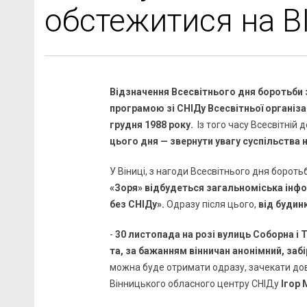
обстежитися на В
Відзначення Всесвітнього дня боротьби 
програмою зі СНІДу Всесвітньої організац
грудня 1988 року.
Із того часу Всесвітній
цього дня — звернути увагу суспільства 
У Віниці, з нагоди Всесвітнього дня бороть
«Зоря» відбудеться загальноміська інф
без СНІДу».
Одразу після цього,
від будин
-
30 листопада на розі вулиць Соборна і
та, за бажанням вінничан анонімний, забі
можна буде отримати одразу, зачекати дов
Вінницького обласного центру СНІДу
Ігор