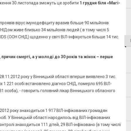
теження 30 листопада зможуть це зробити
1 грудня біля «Магі-
проявів вірус імунодефіциту вразив більше 90 мільйонів
/СНІДом живе близько 34 мільйонів людей ( в тому числі 5
IDS (ООН СНІД) щоденно у світі ВІЛ-інфікується більше 14 тис.
 причин смерті, а у молоді до 30 років та жінок – перше
а 28.11.2012 року у Вінницькій області вперше виявлено 3 тис.
их 1 221 особі встановлено діагноз СНІД, померло 695 ВІЛ-
431 особа), - говорить головний лікар Вінницького обласного
.2012 року знаходиться 1 917 ВІЛ-інфікованих громадян
осіб. У Вінницькій області народилось від ВІЛ-інфікованих
контролі знаходиться 111 дітей, 29 ВІЛ-інфіковано (в тому числі