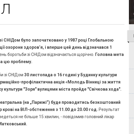
ІЛ
зі СНІДом було започатковано у 1987 році Глобальною
ії охорони здоров’я, і вперше цей день відзначався 1
 день боротьби зі СНІДом відзначається щорічно.
Головна мета
на цю проблему.
би зі СНІДом
30 листопада о 16 годині у Будинку культури
ормаційно-профілактична акція «Молодь Вінниці за життя
ку культури "Зоря" вулицями міста пройде "Свічкова хода".
 Театральна (на „Парижі”) буде проводитись безкоштовний
р крові на ВІЛ-обстеження з 11.00 до 20.00 год.
Результат
едеться не більше 15 хвилин, - повідомив головний лікар
 Матковський.