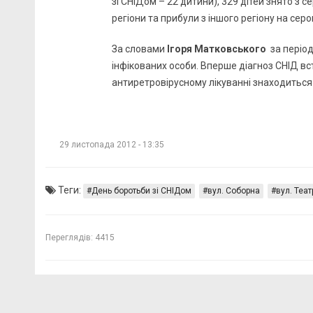
зі СНІДом – 22 дитини), 329 дітей знято з с
регіони та прибули з іншого регіону на серо
За словами
Ігоря Матковського
за період
інфікованих особи. Вперше діагноз СНІД вс
антиретровірусному лікуванні знаходиться 70
29 листопада 2012 - 13:35
Теги:
День боротьби зі СНІДом
вул. Соборна
вул. Теа
Переглядів:
4415