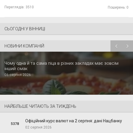
Переглядів:
3510
Поширень: 0
СЬОГОДНІ У ВІННИЦІ
НОВИНИ КОМПАНІЙ
Чому одна й та сама піца в різних закладах має зовсім
інший смак
06 серпня 2026
НАЙБІЛЬШЕ ЧИТАЮТЬ ЗА ТИЖДЕНЬ
Офіційний курс валют на 2 серпня: дані Нацбанку
5378
02 серпня 2026