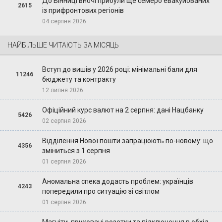
До Вінниці вночі прибули ще семеро евакуйованих
2615
із прифронтових регіонів
04 серпня 2026
НАЙБІЛЬШЕ ЧИТАЮТЬ ЗА МІСЯЦЬ
Вступ до вишів у 2026 році: мінімальні бали для
11246
бюджету та контракту
12 липня 2026
Офіційний курс валют на 2 серпня: дані Нацбанку
5426
02 серпня 2026
Відділення Нової пошти запрацюють по-новому: що
4356
зміниться з 1 серпня
01 серпня 2026
Аномальна спека додасть проблем: українців
4243
попередили про ситуацію зі світлом
01 серпня 2026
Магніти, приховані розетки та підключення в обхід