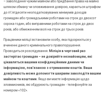
– заволодіння чужим майном або придбання права на майно
шляхом обману чи зловживання довірою, карається штрафом
до п\'ятдесяти неоподатковуваних мінімумів доходів
громадян або громадськими роботами на строк до двохсот
сорока годин, або виправними роботами на строк до двох
років, або обмеженням волі на строк до трьох років.
Працівники міліції встановили особу, яка підозрюється у
вчиненні даного кримінального правопорушення.
Проводиться розслідування.
Міліція в черговий раз
застерігає громадян – не довіряйте незнайомцям, які
цікавляться вашими конфіденційними даними чи
інформацією, пов’язаною з отриманням коштів. Ваша
довірливість може допомогти шахраям заволодіти вашим
майном та коштами.
Якщо ви маєте інформацію щодо
зловмисників, які обдурюють громадян - телефонуйте за
номером «102».