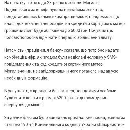
На початку лютого до 23-річного жителя Могилів-
Подільського зателефонувала незнайома жінка та,
представившись банківським працівником, повідомила, що
внаслідок технічної неполадки, на кредитній картці його матері
грошовий ліміт буде збільшено до 5000 грн. Почувши це,
чоловік попросив відмінити операцію збільшення ліміту.
Натомість «працівниця банку» сказала, що потрібно надати
комбінації цифр, які згодом були надіслані чоловіку у SMS-
повідомленнях та код кредитної картки його матері.
Могилівчанин, не запідозривши нічого поганого, надав усю
необхідну інформацію.
В результаті, з кредитки його матері, невідомими особами
було знято кошти в розмірі 5200 грн. Тоді громадянин
звернувся до міліції.
За даним фактом було заведено кримінальне провадження за
статтею 190 ч.1 Кримінального кодексу України «Шахрайство»