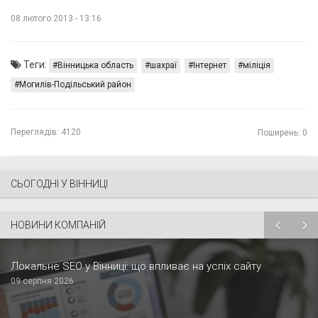
08 лютого 2013 - 13:16
Теги:
Вінницька область
шахраї
Інтернет
міліція
Могилів-Подільський район
Переглядів:
4120
Поширень: 0
СЬОГОДНІ У ВІННИЦІ
НОВИНИ КОМПАНІЙ
Локальне SEO у Вінниці: що впливає на успіх сайту
09 серпня 2026