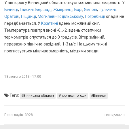
У
вівторок у Вінницькій області очікується мінлива хмарність. У
Вінниці
,
Гайсині
,
Бершаді
,
Жмеринці
,
Барі
,
Ямполі
,
Тульчині
,
Оратові
,
Піщанці
,
Могилеві-Подільському
,
Погребищі
опадів не
передбачається. У
Козятині
вдень можливий сніг.
Температура повітря вночі
-6…-2
,
вдень стовпчики
термометрів опустяться до
0
градусів.
Вітер змінний,
переважно північно-західний, 1-3 м/с. На цьому тижні
прогнозується мінлива хмарність, місцями опади.
18 лютого 2013 - 17:00
Теги:
Вінницька область
прогноз погоди
Вінниця
Переглядів:
3928
Поширень: 0