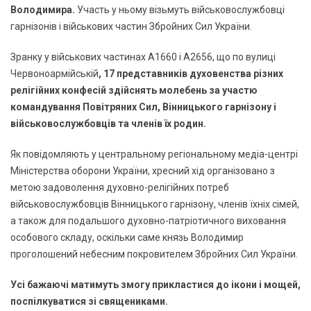
Володимира.
Участь у ньому візьмуть військовослужбовці
гарнізонів і військових частин Збройних Сил України.
Зранку у військових частинах А1660 і А2656, що по вулиці
Червоноармійській
, 17 представників духовенства різних
релігійних конфесій здійснять молебень за участю
командування Повітряних Сил, Вінницького гарнізону і
військовослужбовців та членів їх родин.
Як повідомляють у центральному регіональному медіа-центрі
Міністерства оборони України, хресний хід організовано з
метою задоволення духовно-релігійних потреб
військовослужбовців Вінницького гарнізону, членів їхніх сімей,
а також для подальшого духовно-патріотичного виховання
особового складу, оскільки саме князь Володимир
проголошений небесним покровителем Збройних Сил України.
Усі бажаючі матимуть змогу прикластися до ікони і мощей,
поспілкуватися зі священиками.