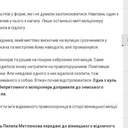
ьтяїв у формі, які і не думали заспокоюватися. Навпаки, один з
лив у нього з нагану. Лише останньої миті міліціонеру
ила в підлогу.
дника, який миттєво вискочив на вулицю і розчинився у
кача та вистрілив йому навздогін, але промахнувся.
іціонерів та рушив на пошуки озброєних злочинців. Саме
судилося знову натрапити на правопорушників. Помітивши
боки. Але невдовзі одного з них вдалося схопити, тож
триманого з собою. Втікач почав відстрілюватися.
Одна з куль
Непритомного міліціонера доправили до земського
гли.
гти ім’я відважного правоохоронця в історії вінницької міліції
ль Пилипа Метлюкова передані до вінницького відомчого