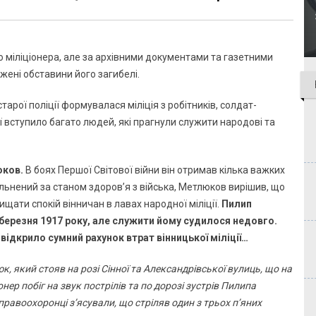
о міліціонера, але за архівними документами та газетними
жені обставини його загибелі.
тарої поліції формувалася міліція з робітників, солдат-
ії вступило багато людей, які прагнули служити народові та
юков.
В боях Першої Світової війни він отримав кілька важких
льнений за станом здоров’я з війська, Метлюков вирішив, що
щати спокій вінничан в лавах народної міліції.
Пилип
 березня 1917 року, але служити йому судилося недовго.
ідкрило сумний рахунок втрат вінницької міліції…
юк, який стояв на розі Сінної та Александрівської вулиць, що на
онер побіг на звук пострілів та по дорозі зустрів Пилипа
правоохоронці з’ясували, що стріляв один з трьох п’яних