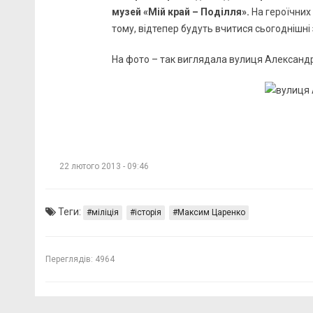
музей «Мій край – Поділля».
На героїчних
тому, відтепер будуть вчитися сьогоднішні
На фото – так виглядала вулиця Александро
22 лютого 2013 - 09:46
Теги:
міліція
історія
Максим Царенко
Переглядів:
4964