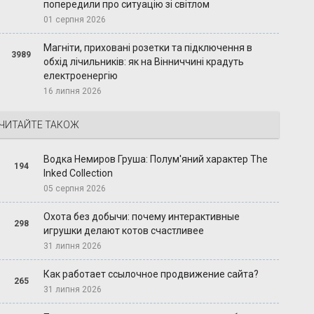
попередили про ситуацію зі світлом
01 серпня 2026
Магніти, приховані розетки та підключення в
3989
обхід лічильників: як на Вінниччині крадуть
електроенергію
16 липня 2026
ЧИТАЙТЕ ТАКОЖ
Водка Немиров Груша: Полум'яний характер The
194
Inked Collection
05 серпня 2026
Охота без добычи: почему интерактивные
298
игрушки делают котов счастливее
31 липня 2026
Как работает ссылочное продвижение сайта?
265
31 липня 2026