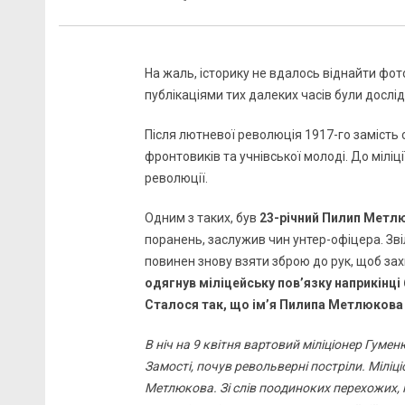
На жаль, історику не вдалось віднайти фот
публікаціями тих далеких часів були дослід
Після лютневої революція 1917-го замість с
фронтовиків та учнівської молоді. До міліц
революції.
Одним з таких, був
23-річний Пилип Метл
поранень, заслужив чин унтер-офіцера. Зві
повинен знову взяти зброю до рук, щоб захи
одягнув міліцейську пов’язку наприкінці
Сталося так, що ім’я Пилипа Метлюкова в
В ніч на 9 квітня вартовий міліціонер Гумен
Замості, почув револьверні постріли. Міліці
Метлюкова. Зі слів поодиноких перехожих, 