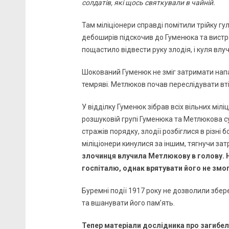
солдатів, які щось святкували в чайній.
Там міліціонери справді помітили трійку гул
дебоширів підскочив до Гуменюка та вистре
пощастило відвести руку злодія, і куля влуч
Шокований Гуменюк не зміг затримати напа
темряві. Метлюков почав переслідувати вті
У відділку Гуменюк зібрав всіх вільних міл
розшуковій групі Гуменюка та Метлюкова 
стражів порядку, злодії розбіглися в різні 
міліціонери кинулися за іншим, тягнучи за
злочинця влучила Метлюкову в голову. 
госпіталю, однак врятувати його не змо
Буремні події 1917 року не дозволили збере
та вшанувати його пам’ять.
Тепер матеріали дослідника про загибе