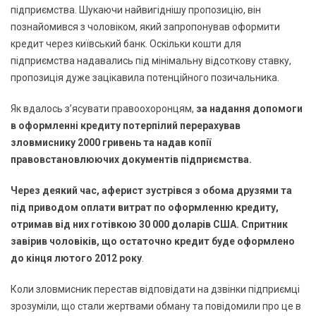
підприємства. Шукаючи найвигіднішу пропозицію, він
познайомився з чоловіком, який запропонував оформити
кредит через київський банк. Оскільки кошти для
підприємства надавались під мінімальну відсоткову ставку,
пропозиція дуже зацікавила потенційного позичальника.
Як вдалось з’ясувати правоохоронцям,
за надання допомоги
в оформленні кредиту потерпілий перерахував
зловмиснику 2000 гривень та надав копії
правовстановлюючих документів підприємства.
Через деякий час, аферист зустрівся з обома друзями та
під приводом оплати витрат по оформленню кредиту,
отримав від них готівкою 30 000 доларів США. Спритник
завірив чоловіків, що остаточно кредит буде оформлено
до кінця лютого 2012 року
.
Коли зловмисник перестав відповідати на дзвінки підприємці
зрозуміли, що стали жертвами обману та повідомили про це в