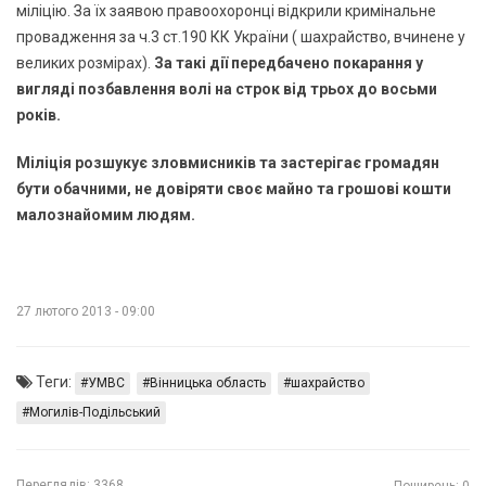
міліцію. За їх заявою правоохоронці відкрили кримінальне
провадження за ч.3 ст.190 КК України ( шахрайство, вчинене у
великих розмірах).
За такі дії передбачено покарання у
вигляді позбавлення волі на строк від трьох до восьми
років.
Міліція розшукує зловмисників та застерігає громадян
бути обачними, не довіряти своє майно та грошові кошти
малознайомим людям.
27 лютого 2013 - 09:00
Теги:
УМВС
Вінницька область
шахрайство
Могилів-Подільський
Переглядів:
3368
Поширень: 0