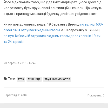
Його відключили тому, що у деяких квартирах цього дому під
час ремонту були зруйновані вентиляційні канали. Що кажуть
з цього приводу мешканці будинку дивіться у відеосюжеті:
Як ми повідомляли раніше, 19 березня у Вінниці
по вулиці 600-
річчя сім’я отруїлася чадним газом
, а 18 березня у м. Вінниці
по вул. Київській отруїлися чадним газом двоє хлопців 19-ти
та 24-х років
.
20 березня 2013 - 15:45
Теги:
газ
Вінниця
вул. Космонавтів
Переглядів:
4009
Поширень: 0