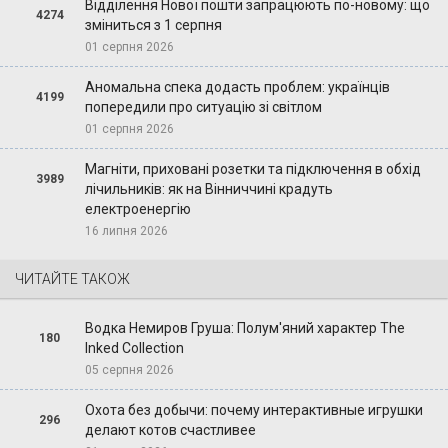
Відділення Нової пошти запрацюють по-новому: що
4274
зміниться з 1 серпня
01 серпня 2026
Аномальна спека додасть проблем: українців
4199
попередили про ситуацію зі світлом
01 серпня 2026
Магніти, приховані розетки та підключення в обхід
3989
лічильників: як на Вінниччині крадуть
електроенергію
16 липня 2026
ЧИТАЙТЕ ТАКОЖ
Водка Немиров Груша: Полум'яний характер The
180
Inked Collection
05 серпня 2026
Охота без добычи: почему интерактивные игрушки
296
делают котов счастливее