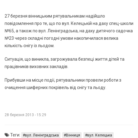
27 березня вінницьким рятувальникам надійшло
повідомлення про те, що по вул. Келецькій на даху спец-школи
№65, а також по вул. Ленінградська, на даху дитячого садочка
№23 через складні погодні умови накопичилася велика
кількість снігу із льодом.
Ситуація, що виникла, загрожувала безпеці життя дітей та
працівників виховних закладів.
Прибувши на місце події, рятувальники провели роботи з
очищення шиферних покрівель від снігу та льоду.
28 березня 2013 - 15:29
Теги:
вул. Ленінградська
Вінниця
вул. Келецька