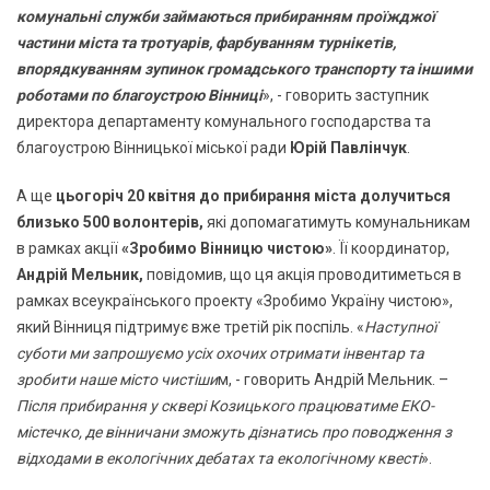
комунальні служби займаються прибиранням проїжджої
частини міста та тротуарів, фарбуванням турнікетів,
впорядкуванням зупинок громадського транспорту та іншими
роботами по благоустрою Вінниці
», - говорить заступник
директора департаменту комунального господарства та
благоустрою Вінницької міської ради
Юрій Павлінчук
.
А ще
цьогоріч 20 квітня до прибирання міста долучиться
близько 500 волонтерів,
які допомагатимуть комунальникам
в рамках акції
«Зробимо Вінницю чистою»
. Її координатор,
Андрій Мельник,
повідомив, що ця акція проводитиметься в
рамках всеукраїнського проекту «Зробимо Україну чистою»,
який Вінниця підтримує вже третій рік поспіль. «
Наступної
суботи ми запрошуємо усіх охочих отримати інвентар та
зробити наше місто чистіши
м, - говорить Андрій Мельник. –
Після прибирання у сквері Козицького працюватиме ЕКО-
містечко, де вінничани зможуть дізнатись про поводження з
відходами в екологічних дебатах та екологічному квесті
».