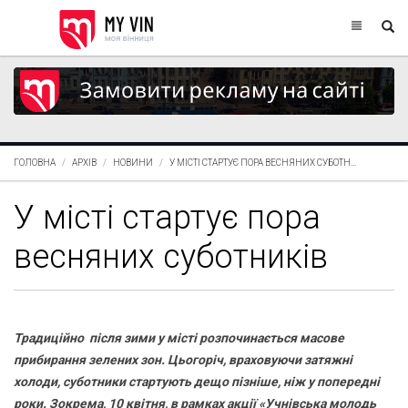
ГОЛОВНА
АРХІВ
НОВИНИ
У МІСТІ СТАРТУЄ ПОРА ВЕСНЯНИХ СУБОТН...
У місті стартує пора
весняних суботників
Традиційно після зими у місті розпочинається масове
прибирання зелених зон. Цьогоріч, враховуючи затяжні
холоди, суботники стартують дещо пізніше, ніж у попередні
роки. Зокрема, 10 квітня, в рамках акції «Учнівська молодь