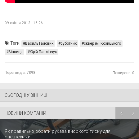
09 квітня 2013 - 16:26
Теги:
Василь Гайовик
суботник
сквер ім. Козицького
Вінниця
Юрій Павлінчук
Переглядів:
7898
Поширень: 0
СЬОГОДНІ У ВІННИЦІ
НОВИНИ КОМПАНІЙ
Як правильно обрати рукава високого тиску для
спецтехніки