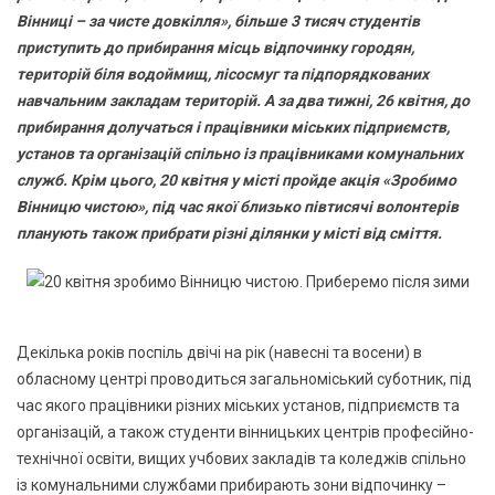
Вінниці – за чисте довкілля», більше 3 тисяч студентів
приступить до прибирання місць відпочинку городян,
територій біля водоймищ, лісосмуг та підпорядкованих
навчальним закладам територій. А за два тижні, 26 квітня, до
прибирання долучаться і працівники міських підприємств,
установ та організацій спільно із працівниками комунальних
служб. Крім цього, 20 квітня у місті пройде акція «Зробимо
Вінницю чистою», під час якої близько півтисячі волонтерів
планують також прибрати різні ділянки у місті від сміття.
Декілька років поспіль двічі на рік (навесні та восени) в
обласному центрі проводиться загальноміський суботник, під
час якого працівники різних міських установ, підприємств та
організацій, а також студенти вінницьких центрів професійно-
технічної освіти, вищих учбових закладів та коледжів спільно
із комунальними службами прибирають зони відпочинку –