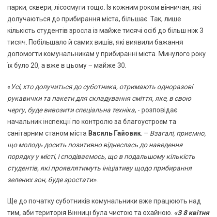
парки, сквери, лісосмуги тощо. Із кожним роком вінничан, які
долучаються до прибирання міста, більшає. Так, лише
кількість студентів зросла із майже тисячі осіб до більш ніж 3
тисяч. Побільшало й самих вишів, які виявили бажання
допомогти комунальникам у прибиранні міста. Минулого року
їх було 20, а вже в цьому – майже 30.
«
Усі, хто долучиться до суботника, отримають одноразові
рукавички та пакети для складування сміття, яке, в свою
чергу, буде вивозити спеціальна техніка
, - розповідає
начальник інспекції по контролю за благоустроєм та
санітарним станом міста
Василь Гайовик
. –
Взагалі, приємно,
що молодь досить позитивно віднеслась до наведення
порядку у місті, і сподіваємось, що в подальшому кількість
студентів, які проявлятимуть ініціативу щодо прибирання
зелених зон, буде зростати»
.
Ще до початку суботників комунальники вже працюють над
тим, аби територія Вінниці була чистою та охайною.
«З 8 квітня